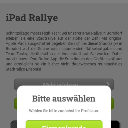
iPad Rallye
Schnitzeljagd meets High-Tech: Bei unserer iPad Rallye in Borsdorf
erleben sie eine Stadtrallye auf der Höhe der Zeit! Mit original
Apple iPads ausgestattet begeben Sie sich bei dieser Stadtrallye in
Borsdorf auf die Suche nach spannenden Rätselaufgaben und
Team-Tasks, die überall in der Innenstadt auf Sie warten. Dabei
nutzt unsere iPad Rallye App die Funktionen des Gerätes voll aus
und ermöglicht so ein bisher nicht dagewesenes multimediales
Stadtrallye-Erlebnis!
Mehr erfahren
Bitte auswählen
Angebot anfordern
Wählen Sie bitte zunächst Ihr Profil aus: