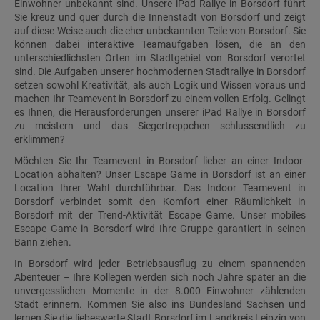
Einwohner unbekannt sind. Unsere iPad Rallye in Borsdorf führt
Sie kreuz und quer durch die Innenstadt von Borsdorf und zeigt
auf diese Weise auch die eher unbekannten Teile von Borsdorf. Sie
können dabei interaktive Teamaufgaben lösen, die an den
unterschiedlichsten Orten im Stadtgebiet von Borsdorf verortet
sind. Die Aufgaben unserer hochmodernen Stadtrallye in Borsdorf
setzen sowohl Kreativität, als auch Logik und Wissen voraus und
machen Ihr Teamevent in Borsdorf zu einem vollen Erfolg. Gelingt
es Ihnen, die Herausforderungen unserer iPad Rallye in Borsdorf
zu meistern und das Siegertreppchen schlussendlich zu
erklimmen?
Möchten Sie Ihr Teamevent in Borsdorf lieber an einer Indoor-
Location abhalten? Unser Escape Game in Borsdorf ist an einer
Location Ihrer Wahl durchführbar. Das Indoor Teamevent in
Borsdorf verbindet somit den Komfort einer Räumlichkeit in
Borsdorf mit der Trend-Aktivität Escape Game. Unser mobiles
Escape Game in Borsdorf wird Ihre Gruppe garantiert in seinen
Bann ziehen.
In Borsdorf wird jeder Betriebsausflug zu einem spannenden
Abenteuer – Ihre Kollegen werden sich noch Jahre später an die
unvergesslichen Momente in der 8.000 Einwohner zählenden
Stadt erinnern. Kommen Sie also ins Bundesland Sachsen und
lernen Sie die liebeswerte Stadt Borsdorf im Landkreis Leipzig von