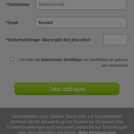
*
Teilnehmer
*
Stadt
*
Sicherheitsfrage:
Was ergibt drei plus eins?
Ich habe die
Datenschutz-Richtlinien
von StadtRallye.de gelesen
und verstanden!
Diese Website nutzt Cookies. Durch Klick auf 'Einverstanden'
stimmen Sie der Verwendung von Cookies zu. Sie können Ihre
Stadtrallyes
Cookie-Einstellungen auch anpassen, indem Sie auf 'Einstellungen'
oder den folgenden Link klicken.
Mehr Informationen
iPad Rallye