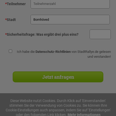
*
Teilnehmer
*
Stadt
*
Sicherheitsfrage:
Was ergibt drei plus eins?
Ich habe die
Datenschutz-Richtlinien
von StadtRallye.de gelesen
und verstanden!
Diese Website nutzt Cookies. Durch Klick auf 'Einverstanden'
stimmen Sie der Verwendung von Cookies zu. Sie können Ihre
Stadtrallyes
Cookie-Einstellungen auch anpassen, indem Sie auf 'Einstellungen'
oder den folgenden Link klicken.
Mehr Informationen
iPad Rallye