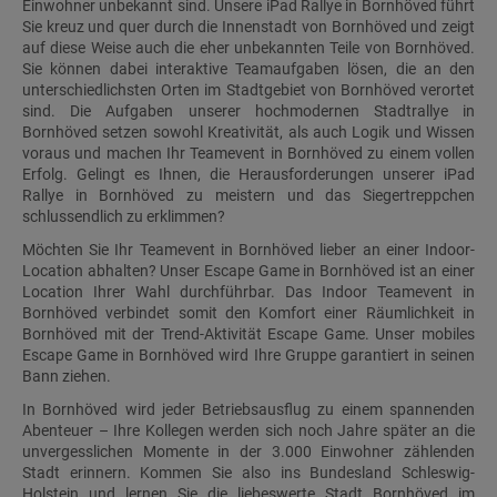
Einwohner unbekannt sind. Unsere iPad Rallye in Bornhöved führt
Sie kreuz und quer durch die Innenstadt von Bornhöved und zeigt
auf diese Weise auch die eher unbekannten Teile von Bornhöved.
Sie können dabei interaktive Teamaufgaben lösen, die an den
unterschiedlichsten Orten im Stadtgebiet von Bornhöved verortet
sind. Die Aufgaben unserer hochmodernen Stadtrallye in
Bornhöved setzen sowohl Kreativität, als auch Logik und Wissen
voraus und machen Ihr Teamevent in Bornhöved zu einem vollen
Erfolg. Gelingt es Ihnen, die Herausforderungen unserer iPad
Rallye in Bornhöved zu meistern und das Siegertreppchen
schlussendlich zu erklimmen?
Möchten Sie Ihr Teamevent in Bornhöved lieber an einer Indoor-
Location abhalten? Unser Escape Game in Bornhöved ist an einer
Location Ihrer Wahl durchführbar. Das Indoor Teamevent in
Bornhöved verbindet somit den Komfort einer Räumlichkeit in
Bornhöved mit der Trend-Aktivität Escape Game. Unser mobiles
Escape Game in Bornhöved wird Ihre Gruppe garantiert in seinen
Bann ziehen.
In Bornhöved wird jeder Betriebsausflug zu einem spannenden
Abenteuer – Ihre Kollegen werden sich noch Jahre später an die
unvergesslichen Momente in der 3.000 Einwohner zählenden
Stadt erinnern. Kommen Sie also ins Bundesland Schleswig-
Holstein und lernen Sie die liebeswerte Stadt Bornhöved im