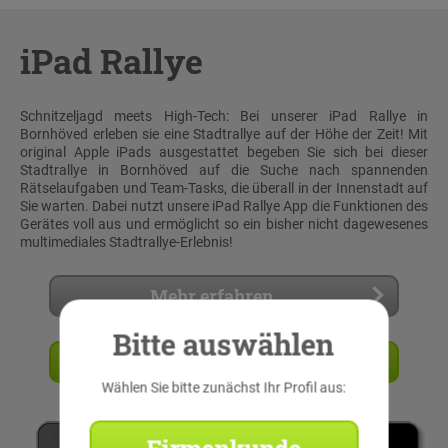
iPad Rallye
Schnitzeljagd meets High-Tech: Bei unserer iPad Rallye in
Bornhöved erleben sie eine Stadtrallye auf der Höhe der Zeit! Mit
original Apple iPads ausgestattet begeben Sie sich bei dieser
Stadtrallye in Bornhöved auf die Suche nach spannenden
Rätselaufgaben und Team-Tasks, die überall in der Innenstadt auf
Sie warten. Dabei nutzt unsere iPad Rallye App die Funktionen des
Gerätes voll aus und ermöglicht so ein bisher nicht dagewesenes
multimediales Stadtrallye-Erlebnis!
Mehr erfahren
Bitte auswählen
Angebot anfordern
Wählen Sie bitte zunächst Ihr Profil aus: