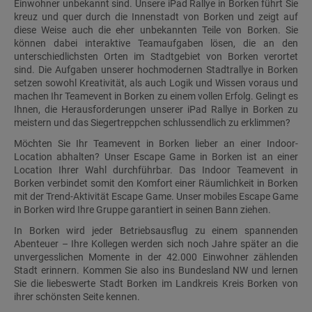
Einwohner unbekannt sind. Unsere iPad Rallye in Borken führt Sie
kreuz und quer durch die Innenstadt von Borken und zeigt auf
diese Weise auch die eher unbekannten Teile von Borken. Sie
können dabei interaktive Teamaufgaben lösen, die an den
unterschiedlichsten Orten im Stadtgebiet von Borken verortet
sind. Die Aufgaben unserer hochmodernen Stadtrallye in Borken
setzen sowohl Kreativität, als auch Logik und Wissen voraus und
machen Ihr Teamevent in Borken zu einem vollen Erfolg. Gelingt es
Ihnen, die Herausforderungen unserer iPad Rallye in Borken zu
meistern und das Siegertreppchen schlussendlich zu erklimmen?
Möchten Sie Ihr Teamevent in Borken lieber an einer Indoor-
Location abhalten? Unser Escape Game in Borken ist an einer
Location Ihrer Wahl durchführbar. Das Indoor Teamevent in
Borken verbindet somit den Komfort einer Räumlichkeit in Borken
mit der Trend-Aktivität Escape Game. Unser mobiles Escape Game
in Borken wird Ihre Gruppe garantiert in seinen Bann ziehen.
In Borken wird jeder Betriebsausflug zu einem spannenden
Abenteuer – Ihre Kollegen werden sich noch Jahre später an die
unvergesslichen Momente in der 42.000 Einwohner zählenden
Stadt erinnern. Kommen Sie also ins Bundesland NW und lernen
Sie die liebeswerte Stadt Borken im Landkreis Kreis Borken von
ihrer schönsten Seite kennen.