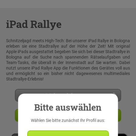
iPad Rallye
Schnitzeljagd meets High-Tech: Bei unserer iPad Rallye in Bologna
erleben sie eine Stadtrallye auf der Höhe der Zeit! Mit original
Apple iPads ausgestattet begeben Sie sich bei dieser Stadtrallye in
Bologna auf die Suche nach spannenden Rätselaufgaben und
Team-Tasks, die überall in der Innenstadt auf Sie warten. Dabei
nutzt unsere iPad Rallye App die Funktionen des Gerätes voll aus
und ermöglicht so ein bisher nicht dagewesenes multimediales
Stadtrallye-Erlebnis!
Mehr erfahren
Bitte auswählen
Angebot anfordern
Wählen Sie bitte zunächst Ihr Profil aus: