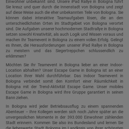
Einwohner unbekannt sind. Unsere iPad Rallye in Bologna führt
Sie kreuz und quer durch die Innenstadt von Bologna und zeigt
auf diese Weise auch die eher unbekannten Teile von Bologna. Sie
können dabei interaktive Teamaufgaben lösen, die an den
unterschiedlichsten Orten im Stadtgebiet von Bologna verortet
sind. Die Aufgaben unserer hochmodernen Stadtrallye in Bologna
setzen sowohl Kreativität, als auch Logik und Wissen voraus und
machen Ihr Teamevent in Bologna zu einem vollen Erfolg. Gelingt
es Ihnen, die Herausforderungen unserer iPad Rallye in Bologna
zu meistern und das Siegertreppchen schlussendlich zu
erklimmen?
Möchten Sie Ihr Teamevent in Bologna lieber an einer Indoor-
Location abhalten? Unser Escape Game in Bologna ist an einer
Location Ihrer Wahl durchführbar. Das Indoor Teamevent in
Bologna verbindet somit den Komfort einer Räumlichkeit in
Bologna mit der Trend-Aktivität Escape Game. Unser mobiles
Escape Game in Bologna wird Ihre Gruppe garantiert in seinen
Bann ziehen.
In Bologna wird jeder Betriebsausflug zu einem spannenden
Abenteuer – Ihre Kollegen werden sich noch Jahre später an die
unvergesslichen Momente in der 393.000 Einwohner zählenden
Stadt erinnern. Kommen Sie also ins Bundesland und lernen Sie
die liebeswerte Stadt Bologna im Landkreis von ihrer schönsten