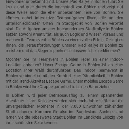
Einwohner unbekannt sind. Unsere iPad Rallye in Böhlen führt Sie
kreuz und quer durch die Innenstadt von Böhlen und zeigt auf
diese Weise auch die eher unbekannten Teile von Böhlen. Sie
können dabei interaktive Teamaufgaben lösen, die an den
unterschiedlichsten Orten im Stadtgebiet von Böhlen verortet
sind. Die Aufgaben unserer hochmodernen Stadtrallye in Böhlen
setzen sowohl Kreativität, als auch Logik und Wissen voraus und
machen Ihr Teamevent in Böhlen zu einem vollen Erfolg. Gelingt es
Ihnen, die Herausforderungen unserer iPad Rallye in Böhlen zu
meistern und das Siegertreppchen schlussendlich zu erklimmen?
Möchten Sie Ihr Teamevent in Böhlen lieber an einer Indoor-
Location abhalten? Unser Escape Game in Böhlen ist an einer
Location Ihrer Wahl durchführbar. Das Indoor Teamevent in
Böhlen verbindet somit den Komfort einer Räumlichkeit in Böhlen
mit der Trend-Aktivität Escape Game. Unser mobiles Escape Game
in Böhlen wird Ihre Gruppe garantiert in seinen Bann ziehen.
In Böhlen wird jeder Betriebsausflug zu einem spannenden
Abenteuer – Ihre Kollegen werden sich noch Jahre später an die
unvergesslichen Momente in der 7.000 Einwohner zählenden
Stadt erinnern. Kommen Sie also ins Bundesland Sachsen und
lernen Sie die liebeswerte Stadt Böhlen im Landkreis Leipzig von
ihrer schönsten Seite kennen.