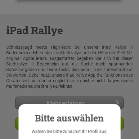
iPad Rallye
Schnitzeljagd meets High-Tech: Bei unserer iPad Rallye in
Bodenheim erleben sie eine Stadtrallye auf der Höhe der Zeit! Mit
original Apple iPads ausgestattet begeben Sie sich bei dieser
Stadtrallye in Bodenheim auf die Suche nach spannenden
Rätselaufgaben und Team-Tasks, die überall in der Innenstadt auf
Sie warten. Dabei nutzt unsere iPad Rallye App die Funktionen des
Gerätes voll aus und ermöglicht so ein bisher nicht dagewesenes
multimediales Stadtrallye-Erlebnis!
Mehr erfahren
Bitte auswählen
Angebot anfordern
Wählen Sie bitte zunächst Ihr Profil aus: