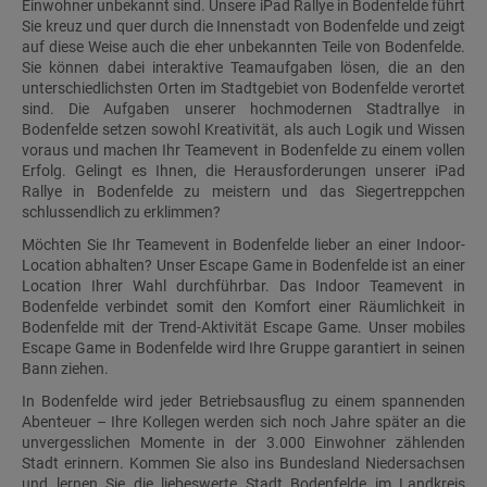
Einwohner unbekannt sind. Unsere iPad Rallye in Bodenfelde führt
Sie kreuz und quer durch die Innenstadt von Bodenfelde und zeigt
auf diese Weise auch die eher unbekannten Teile von Bodenfelde.
Sie können dabei interaktive Teamaufgaben lösen, die an den
unterschiedlichsten Orten im Stadtgebiet von Bodenfelde verortet
sind. Die Aufgaben unserer hochmodernen Stadtrallye in
Bodenfelde setzen sowohl Kreativität, als auch Logik und Wissen
voraus und machen Ihr Teamevent in Bodenfelde zu einem vollen
Erfolg. Gelingt es Ihnen, die Herausforderungen unserer iPad
Rallye in Bodenfelde zu meistern und das Siegertreppchen
schlussendlich zu erklimmen?
Möchten Sie Ihr Teamevent in Bodenfelde lieber an einer Indoor-
Location abhalten? Unser Escape Game in Bodenfelde ist an einer
Location Ihrer Wahl durchführbar. Das Indoor Teamevent in
Bodenfelde verbindet somit den Komfort einer Räumlichkeit in
Bodenfelde mit der Trend-Aktivität Escape Game. Unser mobiles
Escape Game in Bodenfelde wird Ihre Gruppe garantiert in seinen
Bann ziehen.
In Bodenfelde wird jeder Betriebsausflug zu einem spannenden
Abenteuer – Ihre Kollegen werden sich noch Jahre später an die
unvergesslichen Momente in der 3.000 Einwohner zählenden
Stadt erinnern. Kommen Sie also ins Bundesland Niedersachsen
und lernen Sie die liebeswerte Stadt Bodenfelde im Landkreis