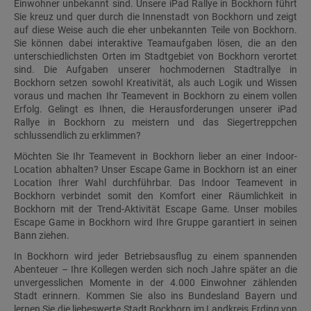
Einwohner unbekannt sind. Unsere iPad Rallye in Bockhorn führt
Sie kreuz und quer durch die Innenstadt von Bockhorn und zeigt
auf diese Weise auch die eher unbekannten Teile von Bockhorn.
Sie können dabei interaktive Teamaufgaben lösen, die an den
unterschiedlichsten Orten im Stadtgebiet von Bockhorn verortet
sind. Die Aufgaben unserer hochmodernen Stadtrallye in
Bockhorn setzen sowohl Kreativität, als auch Logik und Wissen
voraus und machen Ihr Teamevent in Bockhorn zu einem vollen
Erfolg. Gelingt es Ihnen, die Herausforderungen unserer iPad
Rallye in Bockhorn zu meistern und das Siegertreppchen
schlussendlich zu erklimmen?
Möchten Sie Ihr Teamevent in Bockhorn lieber an einer Indoor-
Location abhalten? Unser Escape Game in Bockhorn ist an einer
Location Ihrer Wahl durchführbar. Das Indoor Teamevent in
Bockhorn verbindet somit den Komfort einer Räumlichkeit in
Bockhorn mit der Trend-Aktivität Escape Game. Unser mobiles
Escape Game in Bockhorn wird Ihre Gruppe garantiert in seinen
Bann ziehen.
In Bockhorn wird jeder Betriebsausflug zu einem spannenden
Abenteuer – Ihre Kollegen werden sich noch Jahre später an die
unvergesslichen Momente in der 4.000 Einwohner zählenden
Stadt erinnern. Kommen Sie also ins Bundesland Bayern und
lernen Sie die liebeswerte Stadt Bockhorn im Landkreis Erding von