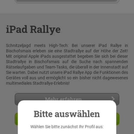
iPad Rallye
Schnitzeljagd meets High-Tech: Bei unserer iPad Rallye in
Bischofsmais erleben sie eine Stadtrallye auf der Höhe der Zeit!
Mit original Apple iPads ausgestattet begeben Sie sich bei dieser
Stadtrallye in Bischofsmais auf die Suche nach spannenden
Rätselaufgaben und Team-Tasks, die überall in der Innenstadt auf
Sie warten. Dabei nutzt unsere iPad Rallye App die Funktionen des
Gerätes voll aus und ermöglicht so ein bisher nicht dagewesenes
multimediales Stadtrallye-Erlebnis!
Mehr erfahren
Bitte auswählen
Angebot anfordern
Wählen Sie bitte zunächst Ihr Profil aus: