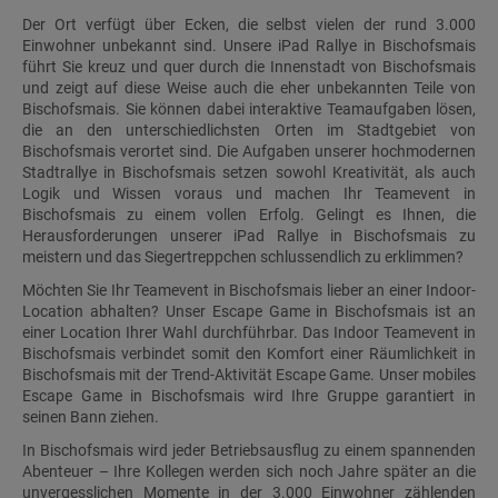
Der Ort verfügt über Ecken, die selbst vielen der rund 3.000
Einwohner unbekannt sind. Unsere iPad Rallye in Bischofsmais
führt Sie kreuz und quer durch die Innenstadt von Bischofsmais
und zeigt auf diese Weise auch die eher unbekannten Teile von
Bischofsmais. Sie können dabei interaktive Teamaufgaben lösen,
die an den unterschiedlichsten Orten im Stadtgebiet von
Bischofsmais verortet sind. Die Aufgaben unserer hochmodernen
Stadtrallye in Bischofsmais setzen sowohl Kreativität, als auch
Logik und Wissen voraus und machen Ihr Teamevent in
Bischofsmais zu einem vollen Erfolg. Gelingt es Ihnen, die
Herausforderungen unserer iPad Rallye in Bischofsmais zu
meistern und das Siegertreppchen schlussendlich zu erklimmen?
Möchten Sie Ihr Teamevent in Bischofsmais lieber an einer Indoor-
Location abhalten? Unser Escape Game in Bischofsmais ist an
einer Location Ihrer Wahl durchführbar. Das Indoor Teamevent in
Bischofsmais verbindet somit den Komfort einer Räumlichkeit in
Bischofsmais mit der Trend-Aktivität Escape Game. Unser mobiles
Escape Game in Bischofsmais wird Ihre Gruppe garantiert in
seinen Bann ziehen.
In Bischofsmais wird jeder Betriebsausflug zu einem spannenden
Abenteuer – Ihre Kollegen werden sich noch Jahre später an die
unvergesslichen Momente in der 3.000 Einwohner zählenden