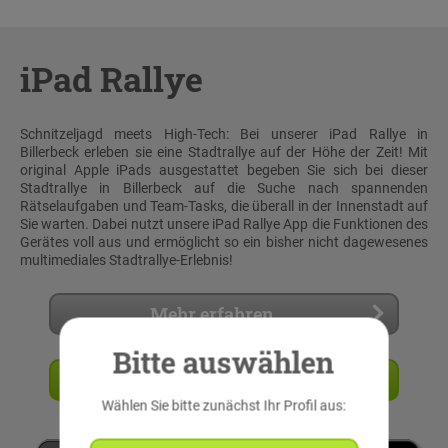
iPad Rallye
Schnitzeljagd meets High-Tech: Bei unserer iPad Rallye in
Billerbeck erleben sie eine Stadtrallye auf der Höhe der Zeit! Mit
original Apple iPads ausgestattet begeben Sie sich bei dieser
Stadtrallye in Billerbeck auf die Suche nach spannenden
Rätselaufgaben und Team-Tasks, die überall in der Innenstadt auf
Sie warten. Dabei nutzt unsere iPad Rallye App die Funktionen des
Gerätes voll aus und ermöglicht so ein bisher nicht dagewesenes
multimediales Stadtrallye-Erlebnis!
Mehr erfahren
Bitte auswählen
Angebot anfordern
Wählen Sie bitte zunächst Ihr Profil aus: