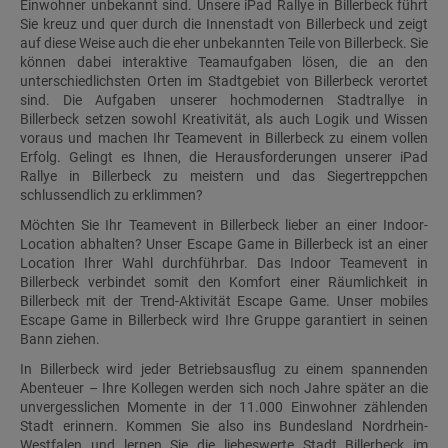
Einwohner unbekannt sind. Unsere iPad Rallye in Billerbeck führt
Sie kreuz und quer durch die Innenstadt von Billerbeck und zeigt
auf diese Weise auch die eher unbekannten Teile von Billerbeck. Sie
können dabei interaktive Teamaufgaben lösen, die an den
unterschiedlichsten Orten im Stadtgebiet von Billerbeck verortet
sind. Die Aufgaben unserer hochmodernen Stadtrallye in
Billerbeck setzen sowohl Kreativität, als auch Logik und Wissen
voraus und machen Ihr Teamevent in Billerbeck zu einem vollen
Erfolg. Gelingt es Ihnen, die Herausforderungen unserer iPad
Rallye in Billerbeck zu meistern und das Siegertreppchen
schlussendlich zu erklimmen?
Möchten Sie Ihr Teamevent in Billerbeck lieber an einer Indoor-
Location abhalten? Unser Escape Game in Billerbeck ist an einer
Location Ihrer Wahl durchführbar. Das Indoor Teamevent in
Billerbeck verbindet somit den Komfort einer Räumlichkeit in
Billerbeck mit der Trend-Aktivität Escape Game. Unser mobiles
Escape Game in Billerbeck wird Ihre Gruppe garantiert in seinen
Bann ziehen.
In Billerbeck wird jeder Betriebsausflug zu einem spannenden
Abenteuer – Ihre Kollegen werden sich noch Jahre später an die
unvergesslichen Momente in der 11.000 Einwohner zählenden
Stadt erinnern. Kommen Sie also ins Bundesland Nordrhein-
Westfalen und lernen Sie die liebeswerte Stadt Billerbeck im