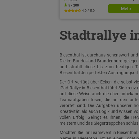
3 Std.
5 - 200
Mehr
4.0 / 5.0
Stadtrallye i
Biesenthal ist durchaus sehenswert und h
Die im Bundesland Brandenburg gelegene
und strahlt diese bis zum heutigen Ta
Biesenthal den perfekten Austragungsort 
Der Ort verfügt über Ecken, die selbst v
iPad Rallye in Biesenthal führt Sie kreuz
auf diese Weise auch die eher unbekannt
Teamaufgaben lösen, die an den unter
verortet sind. Die Aufgaben unserer h
Kreativität, als auch Logik und Wissen v
vollen Erfolg. Gelingt es Ihnen, die He
meistern und das Siegertreppchen schlus
Möchten Sie Ihr Teamevent in Biesenthal 
Game in Biesenthal ist an einer Locati