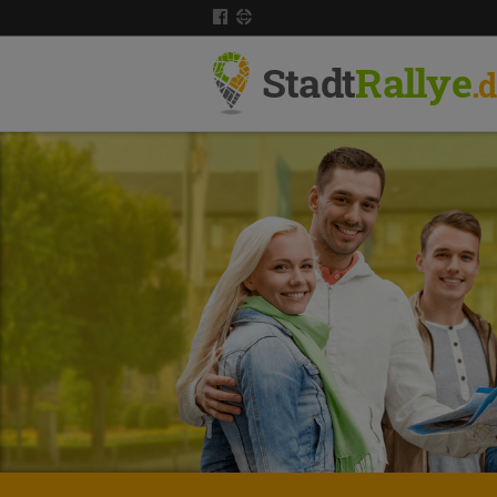
Stadt
Rallye
.