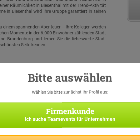
iner Räumlichkeit in Biesenthal mit der Trend-Aktivität
 in Biesenthal wird Ihre Gruppe garantiert in seinen
 zu einem spannenden Abenteuer – Ihre Kollegen werden
lichen Momente in der 6.000 Einwohner zählenden Stadt
nd Brandenburg und lernen Sie die liebeswerte Stadt
 schönsten Seite kennen.
Bitte auswählen
Wählen Sie bitte zunächst Ihr Profil aus:
serer
 eine
Firmenkunde
iginal
h bei
Ich suche
Teamevents für Unternehmen
 Suche
Team-
f Sie
pp die