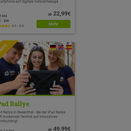
artphone auf digitale Verbrecherjagd
22,99
€
ab
3 Std.
5 - 200
Mehr
4.3 / 5.0
TNOTE
Pad Rallye
d Rallye in Biesenthal - Bei der iPad Rallye
fft modernste Technik auf innovatives
ambuilding!
49,99
€
ab