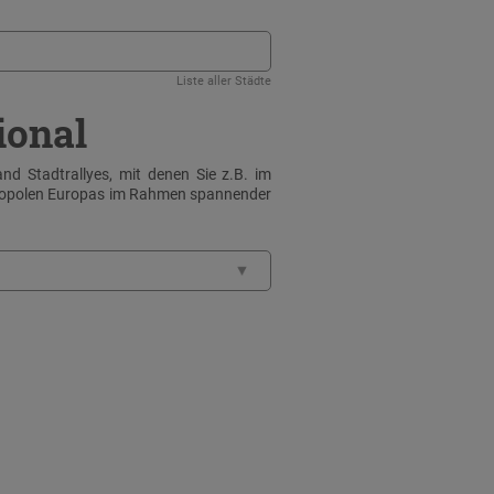
Liste aller Städte
ional
nd Stadtrallyes, mit denen Sie z.B. im
tropolen Europas im Rahmen spannender