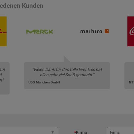
riedenen Kunden
auf
"Vielen Dank für das tolle Event, es hat
d
allen sehr viel Spaß gemacht!"
!"
UDG München GmbH
NT
*
Firma