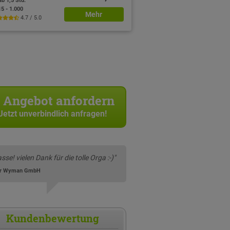
ab 1,5 Std.
15 - 1.000
Mehr
4.7 / 5.0
Angebot anfordern
Jetzt unverbindlich anfragen!
asse! vielen Dank für die tolle Orga :-)"
er Wyman GmbH
Kundenbewertung