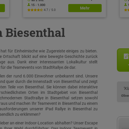
ab 2 Std.
15 - 1.000
Mehr
4.7 / 5.0
n Biesenthal
at für Einheimische wie Zugereiste einiges zu bieten.
 Ortschaft blickt auf eine bewegte Geschichte zurück
ge aus. Dank einer interessanten Lokalkultur stellt
für die Teamevents von StadtRallye.de dar.
ielen der rund 6.000 Einwohner unbekannt sind. Unsere
 und quer durch die Innenstadt von Biesenthal und zeigt
en Teile von Biesenthal. Sie können dabei interaktive
"Kl
schiedlichsten Orten im Stadtgebiet von Biesenthal
Oliv
ochmodernen Stadtrallye in Biesenthal setzen sowohl
oraus und machen Ihr Teamevent in Biesenthal zu einem
rausforderungen unserer iPad Rallye in Biesenthal zu
sendlich zu erklimmen?
lieber an einer Indoor-Location abhalten? Unser Escape
on Ihrer Wahl durchführbar. Das Indoor Teamevent in