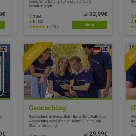
Ihrem Smartphone auf weihnachtliche
Sm
Schnitzeljagd!
9
22,99
€
€
ab
2 Std.
5 - 200
Mehr
4.1 / 5.0
BESTNOTE
BES
Geocaching
i
ls
Geocaching in Biesenthal - Beim StadtRallye.de
iPa
Geocaching vereinen sich Teambuilding und
tri
Stadtentdeckung!
Te
9
29,99
€
€
ab