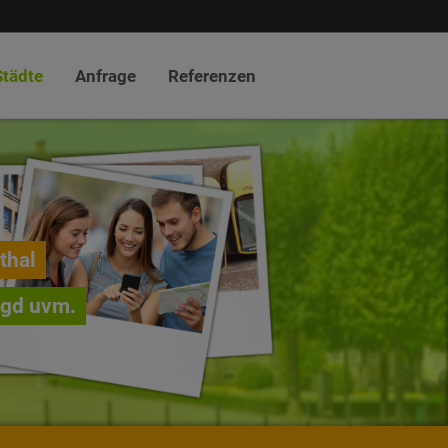
Städte
Anfrage
Referenzen
thal
agd uvm.