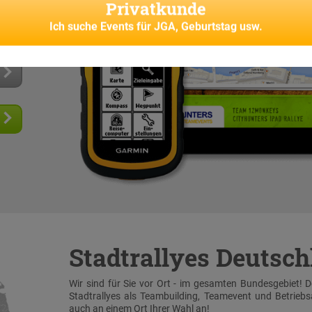
Privatkunde
 und
senes
Ich suche
Events für JGA, Geburtstag usw.
Stadtrallyes Deutsc
Wir sind für Sie vor Ort - im gesamten Bundesgebiet! 
Stadtrallyes als Teambuilding, Teamevent und Betrieb
auch an einem Ort Ihrer Wahl an!