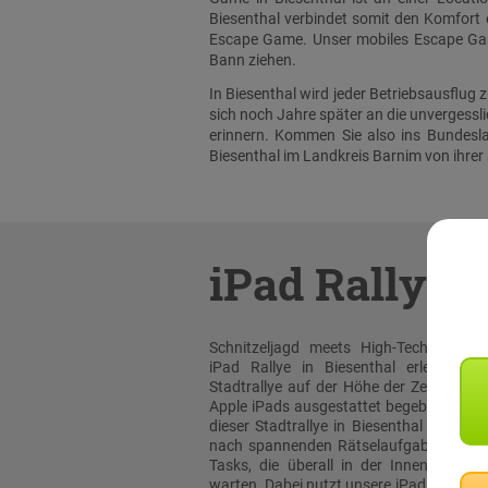
Biesenthal verbindet somit den Komfort e
Escape Game. Unser mobiles Escape Game
Bann ziehen.
In Biesenthal wird jeder Betriebsausflug
sich noch Jahre später an die unvergess
erinnern. Kommen Sie also ins Bundesla
Biesenthal im Landkreis Barnim von ihrer
iPad Rallye
Schnitzeljagd meets High-Tech: Bei un
iPad Rallye in Biesenthal erleben sie
Stadtrallye auf der Höhe der Zeit! Mit or
Apple iPads ausgestattet begeben Sie sic
dieser Stadtrallye in Biesenthal auf die
nach spannenden Rätselaufgaben und 
Tasks, die überall in der Innenstadt au
warten. Dabei nutzt unsere iPad Rallye A