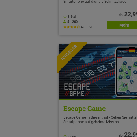
Smartphone auf digitale Schnitzeljagd
22,9
ab
3 Std.
5 - 200
Mehr
4.6 / 5.0
TOPSELLER
NEU
Escape Game
Escape Game in Biesenthal - Gehen Sie mitte
Smartphone auf geheime Mission.
22,9
ab