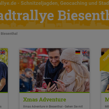
llye.de
- Schnitzeljagden, Geocaching und Stad
adtrallye Biesent
n Biesenthal
TOPS
Xmas Adventure
M
ls
Xmas Adventure in Biesenthal - Gehen Sie mit
Mit