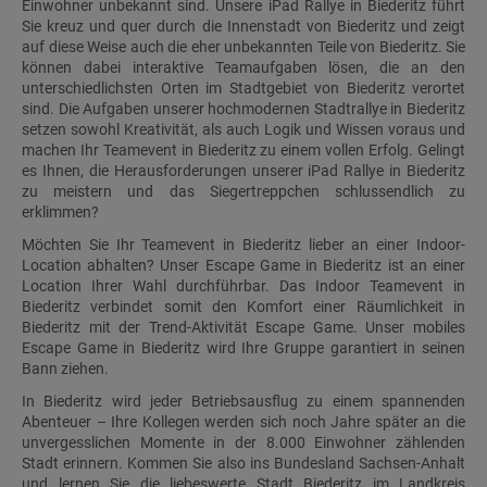
Einwohner unbekannt sind. Unsere iPad Rallye in Biederitz führt
Sie kreuz und quer durch die Innenstadt von Biederitz und zeigt
auf diese Weise auch die eher unbekannten Teile von Biederitz. Sie
können dabei interaktive Teamaufgaben lösen, die an den
unterschiedlichsten Orten im Stadtgebiet von Biederitz verortet
sind. Die Aufgaben unserer hochmodernen Stadtrallye in Biederitz
setzen sowohl Kreativität, als auch Logik und Wissen voraus und
machen Ihr Teamevent in Biederitz zu einem vollen Erfolg. Gelingt
es Ihnen, die Herausforderungen unserer iPad Rallye in Biederitz
zu meistern und das Siegertreppchen schlussendlich zu
erklimmen?
Möchten Sie Ihr Teamevent in Biederitz lieber an einer Indoor-
Location abhalten? Unser Escape Game in Biederitz ist an einer
Location Ihrer Wahl durchführbar. Das Indoor Teamevent in
Biederitz verbindet somit den Komfort einer Räumlichkeit in
Biederitz mit der Trend-Aktivität Escape Game. Unser mobiles
Escape Game in Biederitz wird Ihre Gruppe garantiert in seinen
Bann ziehen.
In Biederitz wird jeder Betriebsausflug zu einem spannenden
Abenteuer – Ihre Kollegen werden sich noch Jahre später an die
unvergesslichen Momente in der 8.000 Einwohner zählenden
Stadt erinnern. Kommen Sie also ins Bundesland Sachsen-Anhalt
und lernen Sie die liebeswerte Stadt Biederitz im Landkreis