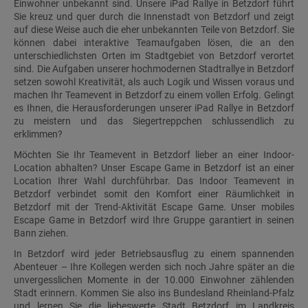
Einwohner unbekannt sind. Unsere iPad Rallye in Betzdorf führt
Sie kreuz und quer durch die Innenstadt von Betzdorf und zeigt
auf diese Weise auch die eher unbekannten Teile von Betzdorf. Sie
können dabei interaktive Teamaufgaben lösen, die an den
unterschiedlichsten Orten im Stadtgebiet von Betzdorf verortet
sind. Die Aufgaben unserer hochmodernen Stadtrallye in Betzdorf
setzen sowohl Kreativität, als auch Logik und Wissen voraus und
machen Ihr Teamevent in Betzdorf zu einem vollen Erfolg. Gelingt
es Ihnen, die Herausforderungen unserer iPad Rallye in Betzdorf
zu meistern und das Siegertreppchen schlussendlich zu
erklimmen?
Möchten Sie Ihr Teamevent in Betzdorf lieber an einer Indoor-
Location abhalten? Unser Escape Game in Betzdorf ist an einer
Location Ihrer Wahl durchführbar. Das Indoor Teamevent in
Betzdorf verbindet somit den Komfort einer Räumlichkeit in
Betzdorf mit der Trend-Aktivität Escape Game. Unser mobiles
Escape Game in Betzdorf wird Ihre Gruppe garantiert in seinen
Bann ziehen.
In Betzdorf wird jeder Betriebsausflug zu einem spannenden
Abenteuer – Ihre Kollegen werden sich noch Jahre später an die
unvergesslichen Momente in der 10.000 Einwohner zählenden
Stadt erinnern. Kommen Sie also ins Bundesland Rheinland-Pfalz
und lernen Sie die liebeswerte Stadt Betzdorf im Landkreis