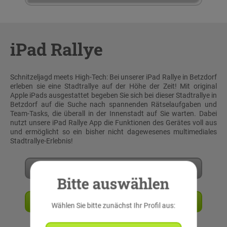
iPad Rallye
Schnitzeljagd meets High-Tech: Bei unserer iPad Rallye in Betzdorf
erleben sie eine Stadtrallye auf der Höhe der Zeit! Mit original
Apple iPads ausgestattet begeben Sie sich bei dieser Stadtrallye in
Betzdorf auf die Suche nach spannenden Rätselaufgaben und
Team-Tasks, die überall in der Innenstadt auf Sie warten. Dabei
nutzt unsere iPad Rallye App die Funktionen des Gerätes voll aus
und ermöglicht so ein bisher nicht dagewesenes multimediales
Stadtrallye-Erlebnis!
Mehr erfahren
Bitte auswählen
Angebot anfordern
Wählen Sie bitte zunächst Ihr Profil aus: