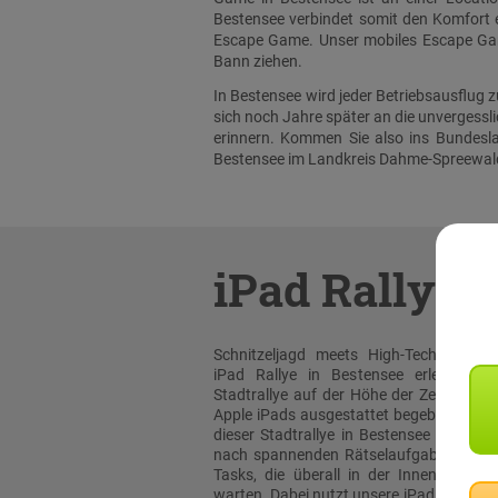
Bestensee verbindet somit den Komfort ei
Escape Game. Unser mobiles Escape Game
Bann ziehen.
In Bestensee wird jeder Betriebsausflug
sich noch Jahre später an die unvergess
erinnern. Kommen Sie also ins Bundesla
Bestensee im Landkreis Dahme-Spreewald 
iPad Rallye
Schnitzeljagd meets High-Tech: Bei un
iPad Rallye in Bestensee erleben sie
Stadtrallye auf der Höhe der Zeit! Mit or
Apple iPads ausgestattet begeben Sie sic
dieser Stadtrallye in Bestensee auf die 
nach spannenden Rätselaufgaben und 
Tasks, die überall in der Innenstadt au
warten. Dabei nutzt unsere iPad Rallye A