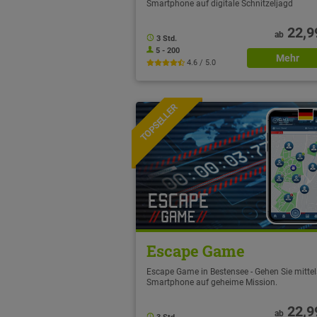
Smartphone auf digitale Schnitzeljagd
22,9
ab
3 Std.
5 - 200
Mehr
4.6 / 5.0
TOPSELLER
NEU
Escape Game
Escape Game in Bestensee - Gehen Sie mittel
Smartphone auf geheime Mission.
22,9
ab