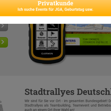
Privatkunde
 und
senes
Ich suche
Events für JGA, Geburtstag usw.
Stadtrallyes Deutsc
Wir sind für Sie vor Ort - im gesamten Bundesgebiet! 
Stadtrallyes als Teambuilding, Teamevent und Betrieb
auch an einem Ort Ihrer Wahl an!