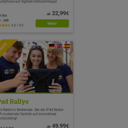
artphone auf digitale Verbrecherjagd
22,99
€
ab
3 Std.
5 - 200
Mehr
4.3 / 5.0
TNOTE
Pad Rallye
d Rallye in Bestensee - Bei der iPad Rallye
fft modernste Technik auf innovatives
ambuilding!
49,99
€
ab