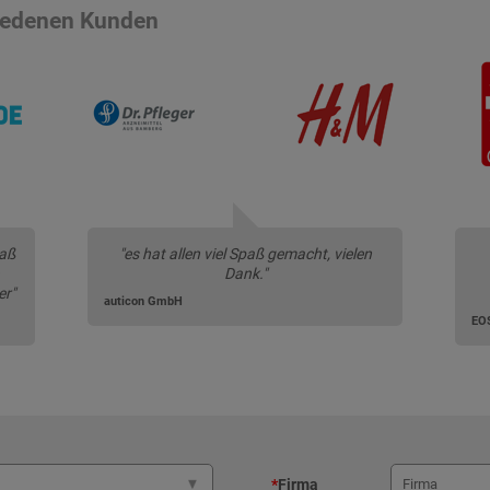
riedenen Kunden
paß
"es hat allen viel Spaß gemacht, vielen
Dank."
er"
auticon GmbH
EOS
*
Firma