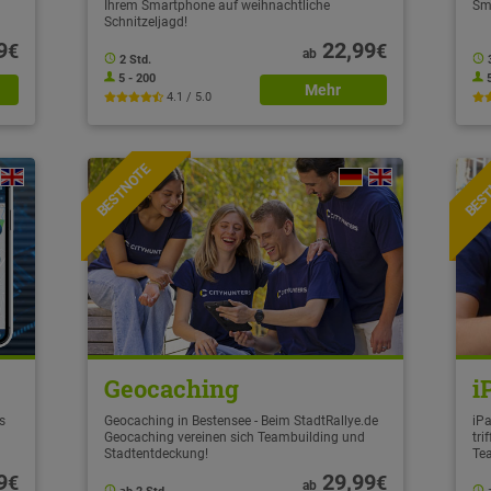
Ihrem Smartphone auf weihnachtliche
Sm
Schnitzeljagd!
9
22,99
€
€
ab
2 Std.
5 - 200
Mehr
4.1 / 5.0
BESTNOTE
BES
Geocaching
i
s
Geocaching in Bestensee - Beim StadtRallye.de
iPa
Geocaching vereinen sich Teambuilding und
tri
Stadtentdeckung!
Te
9
29,99
€
€
ab