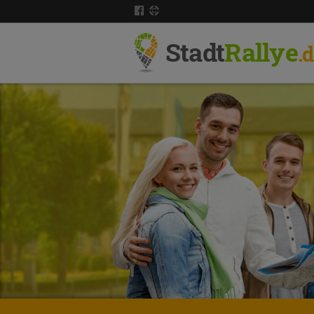
Stadt
Rallye
.