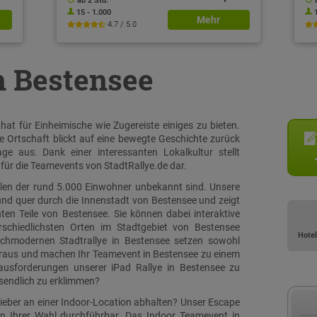
ab 2 Std.
15 - 1.000
Mehr
4.7 / 5.0
in Bestensee
at für Einheimische wie Zugereiste einiges zu bieten.
 Ortschaft blickt auf eine bewegte Geschichte zurück
ge aus. Dank einer interessanten Lokalkultur stellt
für die Teamevents von StadtRallye.de dar.
ielen der rund 5.000 Einwohner unbekannt sind. Unsere
 und quer durch die Innenstadt von Bestensee und zeigt
en Teile von Bestensee. Sie können dabei interaktive
schiedlichsten Orten im Stadtgebiet von Bestensee
Hotel
ochmodernen Stadtrallye in Bestensee setzen sowohl
voraus und machen Ihr Teamevent in Bestensee zu einem
erausforderungen unserer iPad Rallye in Bestensee zu
sendlich zu erklimmen?
ieber an einer Indoor-Location abhalten? Unser Escape
on Ihrer Wahl durchführbar. Das Indoor Teamevent in