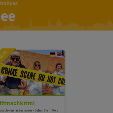
trallyes
see
ELLER
itmachkrimi
machkrimi in Bestensee - Gehen Sie mittels