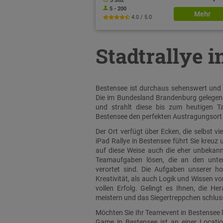
3 Std.
5 - 200
Mehr
4.0 / 5.0
Stadtrallye 
Bestensee ist durchaus sehenswert und h
Die im Bundesland Brandenburg gelegene
und strahlt diese bis zum heutigen Ta
Bestensee den perfekten Austragungsort 
Der Ort verfügt über Ecken, die selbst v
iPad Rallye in Bestensee führt Sie kreuz
auf diese Weise auch die eher unbekannt
Teamaufgaben lösen, die an den unter
verortet sind. Die Aufgaben unserer h
Kreativität, als auch Logik und Wissen 
vollen Erfolg. Gelingt es Ihnen, die H
meistern und das Siegertreppchen schlus
Möchten Sie Ihr Teamevent in Bestensee l
Game in Bestensee ist an einer Locati