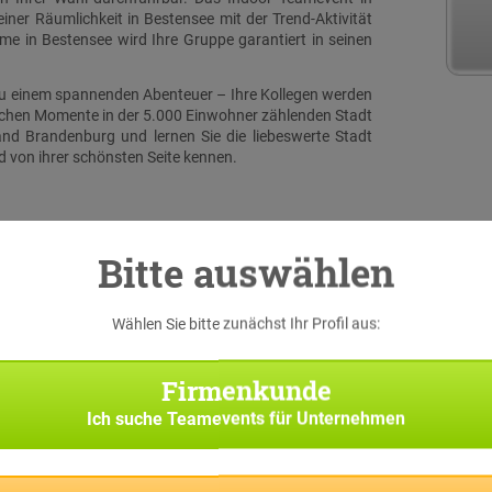
ner Räumlichkeit in Bestensee mit der Trend-Aktivität
 in Bestensee wird Ihre Gruppe garantiert in seinen
 zu einem spannenden Abenteuer – Ihre Kollegen werden
lichen Momente in der 5.000 Einwohner zählenden Stadt
nd Brandenburg und lernen Sie die liebeswerte Stadt
von ihrer schönsten Seite kennen.
Bitte auswählen
Wählen Sie bitte zunächst Ihr Profil aus:
serer
 eine
Firmenkunde
iginal
h bei
Ich suche
Teamevents für Unternehmen
Suche
Team-
f Sie
pp die