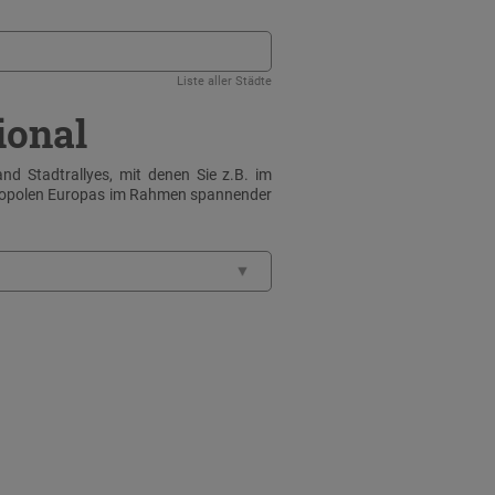
Liste aller Städte
ional
nd Stadtrallyes, mit denen Sie z.B. im
tropolen Europas im Rahmen spannender