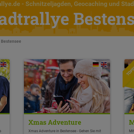
llye.de
- Schnitzeljagden, Geocaching und Stad
adtrallye Besten
n Bestensee
TOPS
Xmas Adventure
M
s
Xmas Adventure in Bestensee - Gehen Sie mit
Mit