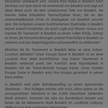
Einwohner unbekannt sind. Unsere iPad Rallye in Beselich führt
Sie kreuz und quer durch die Innenstadt von Beselich und zeigt auf
diese Weise auch die eher unbekannten Teile von Beselich. Sie
können dabei interaktive Teamaufgaben lösen, die an den
unterschiedlichsten Orten im Stadtgebiet von Beselich verortet
sind. Die Aufgaben unserer hochmodernen Stadtrallye in Beselich
setzen sowohl Kreativität, als auch Logik und Wissen voraus und
machen Ihr Teamevent in Beselich zu einem vollen Erfolg. Gelingt
es Ihnen, die Herausforderungen unserer iPad Rallye in Beselich zu
meistern und das Siegertreppchen schlussendlich zu erklimmen?
Möchten Sie Ihr Teamevent in Beselich lieber an einer Indoor-
Location abhalten? Unser Escape Game in Beselich ist an einer
Location Ihrer Wahl durchführbar. Das Indoor Teamevent in
Beselich verbindet somit den Komfort einer Räumlichkeit in
Beselich mit der Trend-Aktivität Escape Game. Unser mobiles
Escape Game in Beselich wird Ihre Gruppe garantiert in seinen
Bann ziehen.
In Beselich wird jeder Betriebsausflug zu einem spannenden
Abenteuer – Ihre Kollegen werden sich noch Jahre später an die
unvergesslichen Momente in der 6.000 Einwohner zählenden
Stadt erinnern. Kommen Sie also ins Bundesland Hessen und
lernen Sie die liebeswerte Stadt Beselich im Landkreis Limburg-
Weilburg von ihrer schönsten Seite kennen.