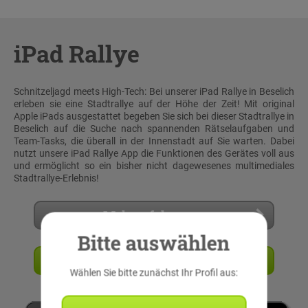
iPad Rallye
Schnitzeljagd meets High-Tech: Bei unserer iPad Rallye in Beselich
erleben sie eine Stadtrallye auf der Höhe der Zeit! Mit original
Apple iPads ausgestattet begeben Sie sich bei dieser Stadtrallye in
Beselich auf die Suche nach spannenden Rätselaufgaben und
Team-Tasks, die überall in der Innenstadt auf Sie warten. Dabei
nutzt unsere iPad Rallye App die Funktionen des Gerätes voll aus
und ermöglicht so ein bisher nicht dagewesenes multimediales
Stadtrallye-Erlebnis!
Mehr erfahren
Bitte auswählen
Angebot anfordern
Wählen Sie bitte zunächst Ihr Profil aus: