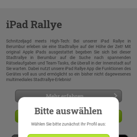
iPad Rallye
Schnitzeljagd meets High-Tech: Bei unserer iPad Rallye in
Berumbur erleben sie eine Stadtrallye auf der Höhe der Zeit! Mit
original Apple iPads ausgestattet begeben Sie sich bei dieser
Stadtrallye in Berumbur auf die Suche nach spannenden
Rätselaufgaben und Team-Tasks, die überall in der Innenstadt auf
Sie warten. Dabei nutzt unsere iPad Rallye App die Funktionen des
Gerätes voll aus und ermöglicht so ein bisher nicht dagewesenes
multimediales Stadtrallye-Erlebnis!
Mehr erfahren
Bitte auswählen
Angebot anfordern
Wählen Sie bitte zunächst Ihr Profil aus: