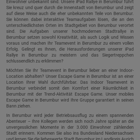
Einwohner unbekannt sind. Unsere iPad Rallye in Berumbur führt
Sie kreuz und quer durch die Innenstadt von Berumbur und zeigt
auf diese Weise auch die eher unbekannten Teile von Berumbur.
Sie können dabei interaktive Teamaufgaben lösen, die an den
unterschiedlichsten Orten im Stadtgebiet von Berumbur verortet
sind. Die Aufgaben unserer hochmodernen Stadtrallye in
Berumbur setzen sowohl Kreativität, als auch Logik und Wissen
voraus und machen Ihr Teamevent in Berumbur zu einem vollen
Erfolg. Gelingt es Ihnen, die Herausforderungen unserer iPad
Rallye in Berumbur zu meistern und das Siegertreppchen
schlussendlich zu erklimmen?
Möchten Sie Ihr Teamevent in Berumbur lieber an einer Indoor-
Location abhalten? Unser Escape Game in Berumbur ist an einer
Location Ihrer Wahl durchführbar. Das Indoor Teamevent in
Berumbur verbindet somit den Komfort einer Räumlichkeit in
Berumbur mit der Trend-Aktivität Escape Game. Unser mobiles
Escape Game in Berumbur wird Ihre Gruppe garantiert in seinen
Bann ziehen.
In Berumbur wird jeder Betriebsausflug zu einem spannenden
Abenteuer – Ihre Kollegen werden sich noch Jahre später an die
unvergesslichen Momente in der 3.000 Einwohner zählenden
Stadt erinnern. Kommen Sie also ins Bundesland Niedersachsen
und lernen Sie die liebeswerte Stadt Berumbur im Landkreis Aurich