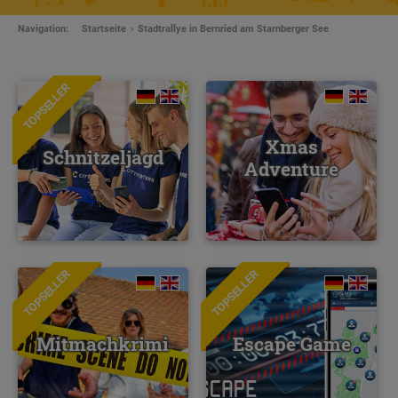
Navigation:
Startseite
Stadtrallye in Bernried am Starnberger See
TOPSELLER
Xmas
Schnitzeljagd
Adventure
TOPSELLER
TOPSELLER
NEU
Mitmachkrimi
Escape Game