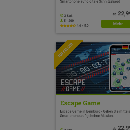
Smartphone auf digitale Schnitzeljagd
22,9
ab
3 Std.
5 - 200
Mehr
4.6 / 5.0
TOPSELLER
NEU
Escape Game
Escape Game in Bernburg - Gehen Sie mittels
Smartphone auf geheime Mission.
22,9
ab