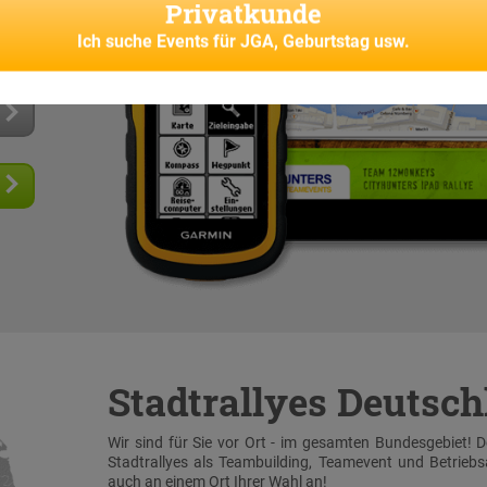
Privatkunde
 und
senes
Ich suche
Events für JGA, Geburtstag usw.
Stadtrallyes Deutsc
Wir sind für Sie vor Ort - im gesamten Bundesgebiet! 
Stadtrallyes als Teambuilding, Teamevent und Betrieb
auch an einem Ort Ihrer Wahl an!