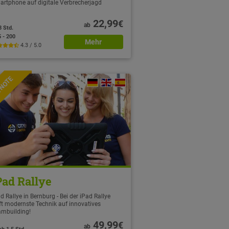
artphone auf digitale Verbrecherjagd
22,99
€
ab
3 Std.
5 - 200
Mehr
4.3 / 5.0
TNOTE
Pad Rallye
d Rallye in Bernburg - Bei der iPad Rallye
fft modernste Technik auf innovatives
ambuilding!
49,99
€
ab