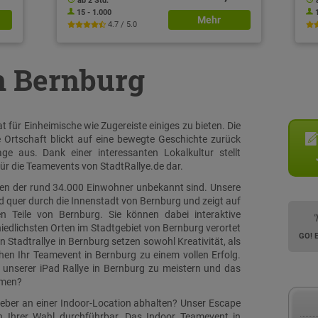
ab 2 Std.
15 - 1.000
Mehr
4.7 / 5.0
in Bernburg
 für Einheimische wie Zugereiste einiges zu bieten. Die
Ortschaft blickt auf eine bewegte Geschichte zurück
ge aus. Dank einer interessanten Lokalkultur stellt
ür die Teamevents von StadtRallye.de dar.
ielen der rund 34.000 Einwohner unbekannt sind. Unsere
nd quer durch die Innenstadt von Bernburg und zeigt auf
n Teile von Bernburg. Sie können dabei interaktive
"
edlichsten Orten im Stadtgebiet von Bernburg verortet
GO! 
Stadtrallye in Bernburg setzen sowohl Kreativität, als
n Ihr Teamevent in Bernburg zu einem vollen Erfolg.
 unserer iPad Rallye in Bernburg zu meistern und das
mmen?
ieber an einer Indoor-Location abhalten? Unser Escape
n Ihrer Wahl durchführbar. Das Indoor Teamevent in