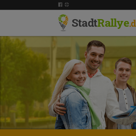
Stadt
Rallye
.