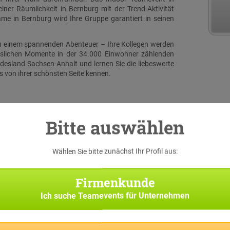
ner Räumlichkeit in Bernburg mit der Trend-Aktivität
e in Bernburg wird Ihre Gruppe garantiert in seinen
zu einem spannenden Abenteuer – Ihre Kollegen werden
sslichen Momente in der 34.000 Einwohner zählenden
desland Sachsen-Anhalt und lernen Sie die liebeswerte
s von ihrer schönsten Seite kennen.
Bitte auswählen
Wählen Sie bitte zunächst Ihr Profil aus:
serer
 eine
Firmenkunde
iginal
h bei
Ich suche
Teamevents für Unternehmen
Suche
Team-
f Sie
pp die