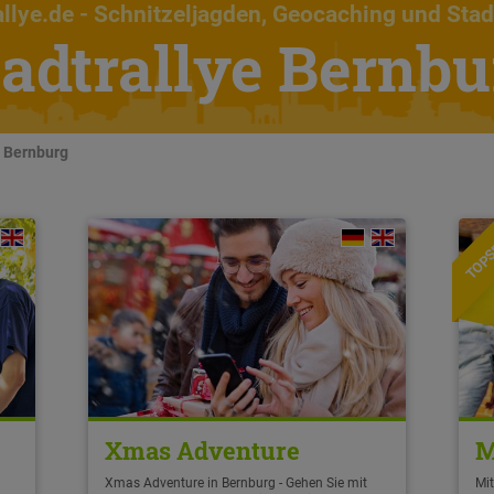
llye.de
- Schnitzeljagden, Geocaching und Stad
tadtrallye Bernbu
n Bernburg
TOPS
Xmas Adventure
M
Xmas Adventure in Bernburg - Gehen Sie mit
Mit