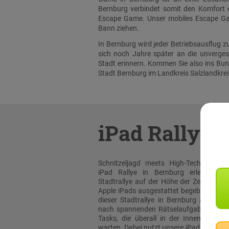
Bernburg verbindet somit den Komfort ei
Escape Game. Unser mobiles Escape Gam
Bann ziehen.
In Bernburg wird jeder Betriebsausflug 
sich noch Jahre später an die unverge
Stadt erinnern. Kommen Sie also ins Bun
Stadt Bernburg im Landkreis Salzlandkrei
iPad Rallye
Schnitzeljagd meets High-Tech: Bei un
iPad Rallye in Bernburg erleben sie
Stadtrallye auf der Höhe der Zeit! Mit or
Apple iPads ausgestattet begeben Sie sic
dieser Stadtrallye in Bernburg auf die 
nach spannenden Rätselaufgaben und 
Tasks, die überall in der Innenstadt au
warten. Dabei nutzt unsere iPad Rallye A