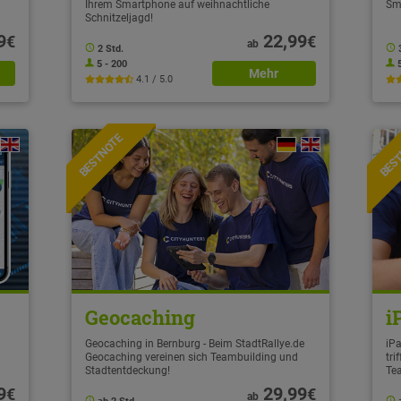
Ihrem Smartphone auf weihnachtliche
Sm
Schnitzeljagd!
9
22,99
€
€
ab
2 Std.
5 - 200
Mehr
4.1 / 5.0
BESTNOTE
BES
Geocaching
i
Geocaching in Bernburg - Beim StadtRallye.de
iPa
Geocaching vereinen sich Teambuilding und
tri
Stadtentdeckung!
Te
9
29,99
€
€
ab