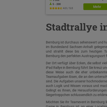
3 Std.
5 - 200
Mehr
4.0 / 5.0
Stadtrallye 
Bernburg ist durchaus sehenswert und hat
im Bundesland Sachsen-Anhalt gelegene 
und strahlt diese bis zum heutigen Ta
Bernburg den perfekten Austragungsort f
Der Ort verfügt über Ecken, die selbst v
iPad Rallye in Bernburg führt Sie kreuz u
diese Weise auch die eher unbekannte
Teamaufgaben lösen, die an den unterschi
sind. Die Aufgaben unserer hochmodernen 
auch Logik und Wissen voraus und mache
Gelingt es Ihnen, die Herausforderungen
Siegertreppchen schlussendlich zu erkli
Möchten Sie Ihr Teamevent in Bernburg l
Game in Bernburg ist an einer Locatio