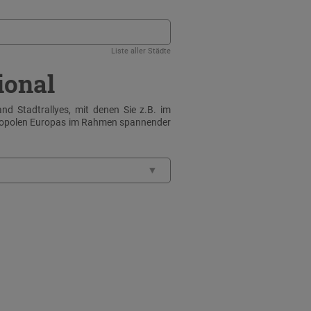
Liste aller Städte
ional
nd Stadtrallyes, mit denen Sie z.B. im
tropolen Europas im Rahmen spannender