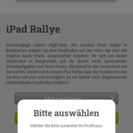
iPad Rallye
Schnitzeljagd meets High-Tech: Bei unserer iPad Rallye in
Bergkamen erleben sie eine Stadtrallye auf der Höhe der Zeit! Mit
original Apple iPads ausgestattet begeben Sie sich bei dieser
Stadtrallye in Bergkamen auf die Suche nach spannenden
Rätselaufgaben und Team-Tasks, die überall in der Innenstadt auf
Sie warten. Dabei nutzt unsere iPad Rallye App die Funktionen des
Gerätes voll aus und ermöglicht so ein bisher nicht dagewesenes
multimediales Stadtrallye-Erlebnis!
Mehr erfahren
Bitte auswählen
Angebot anfordern
Wählen Sie bitte zunächst Ihr Profil aus: