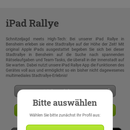
iPad Rallye
Schnitzeljagd meets High-Tech: Bei unserer iPad Rallye in
Bensheim erleben sie eine Stadtrallye auf der Höhe der Zeit! Mit
original Apple iPads ausgestattet begeben Sie sich bei dieser
Stadtrallye in Bensheim auf die Suche nach spannenden
Rätselaufgaben und Team-Tasks, die überall in der Innenstadt auf
Sie warten. Dabei nutzt unsere iPad Rallye App die Funktionen des
Gerätes voll aus und ermöglicht so ein bisher nicht dagewesenes
multimediales Stadtrallye-Erlebnis!
Mehr erfahren
Bitte auswählen
Angebot anfordern
Wählen Sie bitte zunächst Ihr Profil aus: