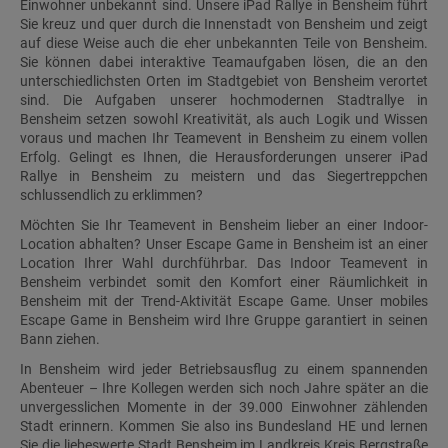
Einwohner unbekannt sind. Unsere iPad Rallye in Bensheim führt
Sie kreuz und quer durch die Innenstadt von Bensheim und zeigt
auf diese Weise auch die eher unbekannten Teile von Bensheim.
Sie können dabei interaktive Teamaufgaben lösen, die an den
unterschiedlichsten Orten im Stadtgebiet von Bensheim verortet
sind. Die Aufgaben unserer hochmodernen Stadtrallye in
Bensheim setzen sowohl Kreativität, als auch Logik und Wissen
voraus und machen Ihr Teamevent in Bensheim zu einem vollen
Erfolg. Gelingt es Ihnen, die Herausforderungen unserer iPad
Rallye in Bensheim zu meistern und das Siegertreppchen
schlussendlich zu erklimmen?
Möchten Sie Ihr Teamevent in Bensheim lieber an einer Indoor-
Location abhalten? Unser Escape Game in Bensheim ist an einer
Location Ihrer Wahl durchführbar. Das Indoor Teamevent in
Bensheim verbindet somit den Komfort einer Räumlichkeit in
Bensheim mit der Trend-Aktivität Escape Game. Unser mobiles
Escape Game in Bensheim wird Ihre Gruppe garantiert in seinen
Bann ziehen.
In Bensheim wird jeder Betriebsausflug zu einem spannenden
Abenteuer – Ihre Kollegen werden sich noch Jahre später an die
unvergesslichen Momente in der 39.000 Einwohner zählenden
Stadt erinnern. Kommen Sie also ins Bundesland HE und lernen
Sie die liebeswerte Stadt Bensheim im Landkreis Kreis Bergstraße