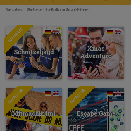
Navigation:
Startseite
Stadtrallye in Bargfeld-Stegen
TOPSELLER
Xmas
Schnitzeljagd
Adventure
TOPSELLER
TOPSELLER
NEU
Mitmachkrimi
Escape Game