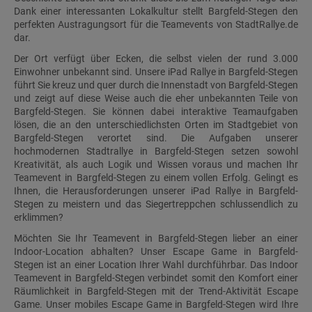
Dank einer interessanten Lokalkultur stellt Bargfeld-Stegen den
perfekten Austragungsort für die Teamevents von StadtRallye.de
dar.
Der Ort verfügt über Ecken, die selbst vielen der rund 3.000
Einwohner unbekannt sind. Unsere iPad Rallye in Bargfeld-Stegen
führt Sie kreuz und quer durch die Innenstadt von Bargfeld-Stegen
und zeigt auf diese Weise auch die eher unbekannten Teile von
Bargfeld-Stegen. Sie können dabei interaktive Teamaufgaben
lösen, die an den unterschiedlichsten Orten im Stadtgebiet von
Bargfeld-Stegen verortet sind. Die Aufgaben unserer
hochmodernen Stadtrallye in Bargfeld-Stegen setzen sowohl
Kreativität, als auch Logik und Wissen voraus und machen Ihr
Teamevent in Bargfeld-Stegen zu einem vollen Erfolg. Gelingt es
Ihnen, die Herausforderungen unserer iPad Rallye in Bargfeld-
Stegen zu meistern und das Siegertreppchen schlussendlich zu
erklimmen?
Möchten Sie Ihr Teamevent in Bargfeld-Stegen lieber an einer
Indoor-Location abhalten? Unser Escape Game in Bargfeld-
Stegen ist an einer Location Ihrer Wahl durchführbar. Das Indoor
Teamevent in Bargfeld-Stegen verbindet somit den Komfort einer
Räumlichkeit in Bargfeld-Stegen mit der Trend-Aktivität Escape
Game. Unser mobiles Escape Game in Bargfeld-Stegen wird Ihre