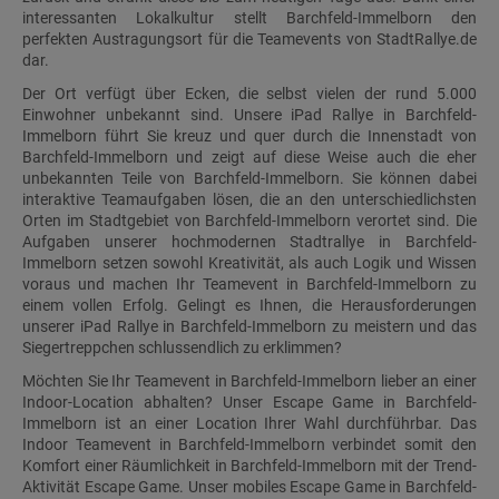
interessanten Lokalkultur stellt Barchfeld-Immelborn den
perfekten Austragungsort für die Teamevents von StadtRallye.de
dar.
Der Ort verfügt über Ecken, die selbst vielen der rund 5.000
Einwohner unbekannt sind. Unsere iPad Rallye in Barchfeld-
Immelborn führt Sie kreuz und quer durch die Innenstadt von
Barchfeld-Immelborn und zeigt auf diese Weise auch die eher
unbekannten Teile von Barchfeld-Immelborn. Sie können dabei
interaktive Teamaufgaben lösen, die an den unterschiedlichsten
Orten im Stadtgebiet von Barchfeld-Immelborn verortet sind. Die
Aufgaben unserer hochmodernen Stadtrallye in Barchfeld-
Immelborn setzen sowohl Kreativität, als auch Logik und Wissen
voraus und machen Ihr Teamevent in Barchfeld-Immelborn zu
einem vollen Erfolg. Gelingt es Ihnen, die Herausforderungen
unserer iPad Rallye in Barchfeld-Immelborn zu meistern und das
Siegertreppchen schlussendlich zu erklimmen?
Möchten Sie Ihr Teamevent in Barchfeld-Immelborn lieber an einer
Indoor-Location abhalten? Unser Escape Game in Barchfeld-
Immelborn ist an einer Location Ihrer Wahl durchführbar. Das
Indoor Teamevent in Barchfeld-Immelborn verbindet somit den
Komfort einer Räumlichkeit in Barchfeld-Immelborn mit der Trend-
Aktivität Escape Game. Unser mobiles Escape Game in Barchfeld-