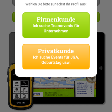
Mehr erfahren
Wählen Sie bitte zunächst Ihr Profil aus:
Angebot anfordern
Firmenkunde
Ich suche
Teamevents für
Unternehmen
Privatkunde
Ich suche
Events für JGA,
Geburtstag usw.