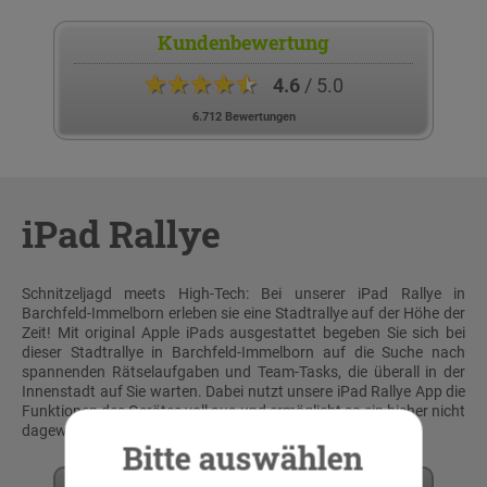
Kundenbewertung
★★★★★
4.6
/ 5.0
6.712 Bewertungen
iPad Rallye
Schnitzeljagd meets High-Tech: Bei unserer iPad Rallye in
Barchfeld-Immelborn erleben sie eine Stadtrallye auf der Höhe der
Zeit! Mit original Apple iPads ausgestattet begeben Sie sich bei
dieser Stadtrallye in Barchfeld-Immelborn auf die Suche nach
spannenden Rätselaufgaben und Team-Tasks, die überall in der
Innenstadt auf Sie warten. Dabei nutzt unsere iPad Rallye App die
Funktionen des Gerätes voll aus und ermöglicht so ein bisher nicht
dagewesenes multimediales Stadtrallye-Erlebnis!
Bitte auswählen