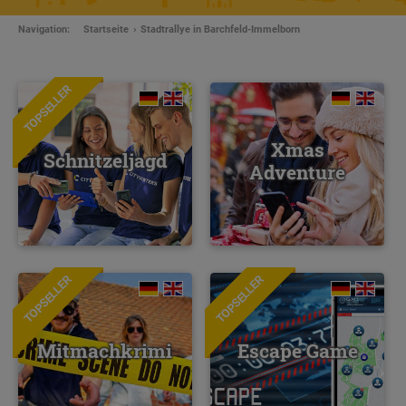
Navigation:
Startseite
Stadtrallye in Barchfeld-Immelborn
TOPSELLER
Xmas
Schnitzeljagd
Adventure
TOPSELLER
TOPSELLER
NEU
Mitmachkrimi
Escape Game