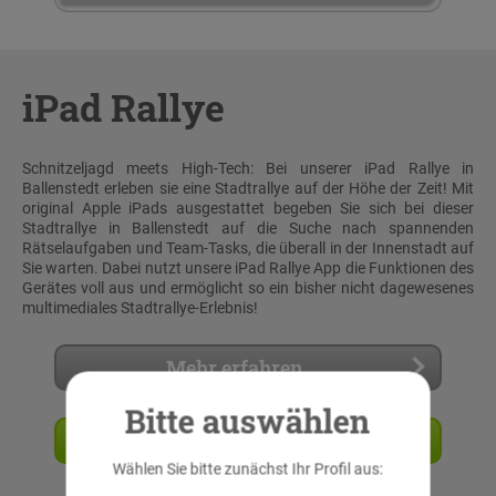
iPad Rallye
Schnitzeljagd meets High-Tech: Bei unserer iPad Rallye in
Ballenstedt erleben sie eine Stadtrallye auf der Höhe der Zeit! Mit
original Apple iPads ausgestattet begeben Sie sich bei dieser
Stadtrallye in Ballenstedt auf die Suche nach spannenden
Rätselaufgaben und Team-Tasks, die überall in der Innenstadt auf
Sie warten. Dabei nutzt unsere iPad Rallye App die Funktionen des
Gerätes voll aus und ermöglicht so ein bisher nicht dagewesenes
multimediales Stadtrallye-Erlebnis!
Mehr erfahren
Bitte auswählen
Angebot anfordern
Wählen Sie bitte zunächst Ihr Profil aus: