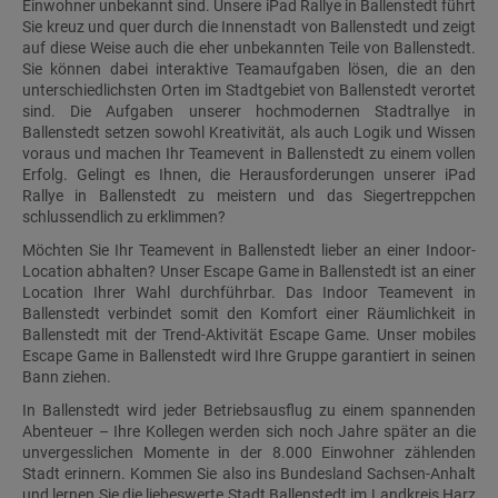
Einwohner unbekannt sind. Unsere iPad Rallye in Ballenstedt führt
Sie kreuz und quer durch die Innenstadt von Ballenstedt und zeigt
auf diese Weise auch die eher unbekannten Teile von Ballenstedt.
Sie können dabei interaktive Teamaufgaben lösen, die an den
unterschiedlichsten Orten im Stadtgebiet von Ballenstedt verortet
sind. Die Aufgaben unserer hochmodernen Stadtrallye in
Ballenstedt setzen sowohl Kreativität, als auch Logik und Wissen
voraus und machen Ihr Teamevent in Ballenstedt zu einem vollen
Erfolg. Gelingt es Ihnen, die Herausforderungen unserer iPad
Rallye in Ballenstedt zu meistern und das Siegertreppchen
schlussendlich zu erklimmen?
Möchten Sie Ihr Teamevent in Ballenstedt lieber an einer Indoor-
Location abhalten? Unser Escape Game in Ballenstedt ist an einer
Location Ihrer Wahl durchführbar. Das Indoor Teamevent in
Ballenstedt verbindet somit den Komfort einer Räumlichkeit in
Ballenstedt mit der Trend-Aktivität Escape Game. Unser mobiles
Escape Game in Ballenstedt wird Ihre Gruppe garantiert in seinen
Bann ziehen.
In Ballenstedt wird jeder Betriebsausflug zu einem spannenden
Abenteuer – Ihre Kollegen werden sich noch Jahre später an die
unvergesslichen Momente in der 8.000 Einwohner zählenden
Stadt erinnern. Kommen Sie also ins Bundesland Sachsen-Anhalt
und lernen Sie die liebeswerte Stadt Ballenstedt im Landkreis Harz