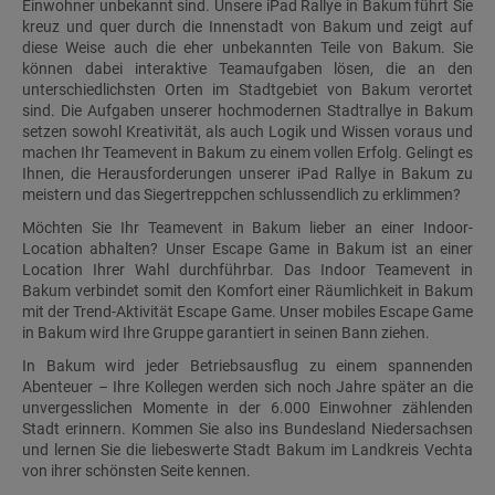
Einwohner unbekannt sind. Unsere iPad Rallye in Bakum führt Sie
kreuz und quer durch die Innenstadt von Bakum und zeigt auf
diese Weise auch die eher unbekannten Teile von Bakum. Sie
können dabei interaktive Teamaufgaben lösen, die an den
unterschiedlichsten Orten im Stadtgebiet von Bakum verortet
sind. Die Aufgaben unserer hochmodernen Stadtrallye in Bakum
setzen sowohl Kreativität, als auch Logik und Wissen voraus und
machen Ihr Teamevent in Bakum zu einem vollen Erfolg. Gelingt es
Ihnen, die Herausforderungen unserer iPad Rallye in Bakum zu
meistern und das Siegertreppchen schlussendlich zu erklimmen?
Möchten Sie Ihr Teamevent in Bakum lieber an einer Indoor-
Location abhalten? Unser Escape Game in Bakum ist an einer
Location Ihrer Wahl durchführbar. Das Indoor Teamevent in
Bakum verbindet somit den Komfort einer Räumlichkeit in Bakum
mit der Trend-Aktivität Escape Game. Unser mobiles Escape Game
in Bakum wird Ihre Gruppe garantiert in seinen Bann ziehen.
In Bakum wird jeder Betriebsausflug zu einem spannenden
Abenteuer – Ihre Kollegen werden sich noch Jahre später an die
unvergesslichen Momente in der 6.000 Einwohner zählenden
Stadt erinnern. Kommen Sie also ins Bundesland Niedersachsen
und lernen Sie die liebeswerte Stadt Bakum im Landkreis Vechta
von ihrer schönsten Seite kennen.