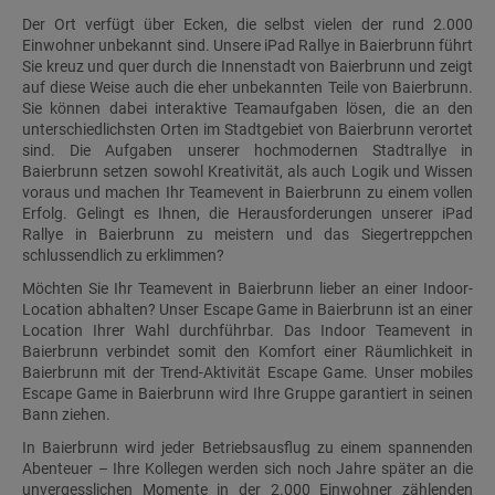
Der Ort verfügt über Ecken, die selbst vielen der rund 2.000
Einwohner unbekannt sind. Unsere iPad Rallye in Baierbrunn führt
Sie kreuz und quer durch die Innenstadt von Baierbrunn und zeigt
auf diese Weise auch die eher unbekannten Teile von Baierbrunn.
Sie können dabei interaktive Teamaufgaben lösen, die an den
unterschiedlichsten Orten im Stadtgebiet von Baierbrunn verortet
sind. Die Aufgaben unserer hochmodernen Stadtrallye in
Baierbrunn setzen sowohl Kreativität, als auch Logik und Wissen
voraus und machen Ihr Teamevent in Baierbrunn zu einem vollen
Erfolg. Gelingt es Ihnen, die Herausforderungen unserer iPad
Rallye in Baierbrunn zu meistern und das Siegertreppchen
schlussendlich zu erklimmen?
Möchten Sie Ihr Teamevent in Baierbrunn lieber an einer Indoor-
Location abhalten? Unser Escape Game in Baierbrunn ist an einer
Location Ihrer Wahl durchführbar. Das Indoor Teamevent in
Baierbrunn verbindet somit den Komfort einer Räumlichkeit in
Baierbrunn mit der Trend-Aktivität Escape Game. Unser mobiles
Escape Game in Baierbrunn wird Ihre Gruppe garantiert in seinen
Bann ziehen.
In Baierbrunn wird jeder Betriebsausflug zu einem spannenden
Abenteuer – Ihre Kollegen werden sich noch Jahre später an die
unvergesslichen Momente in der 2.000 Einwohner zählenden