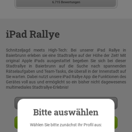
6.715 Bewertungen
iPad Rallye
Schnitzeljagd meets High-Tech: Bei unserer iPad Rallye in
Baierbrunn erleben sie eine Stadtrallye auf der Höhe der Zeit! Mit
original Apple iPads ausgestattet begeben Sie sich bei dieser
Stadtrallye in Baierbrunn auf die Suche nach spannenden
Rätselaufgaben und Team-Tasks, die überall in der Innenstadt auf
Sie warten. Dabei nutzt unsere iPad Rallye App die Funktionen des
Gerätes voll aus und ermöglicht so ein bisher nicht dagewesenes
multimediales Stadtrallye-Erlebnis!
Mehr erfahren
Bitte auswählen
Angebot anfordern
Wählen Sie bitte zunächst Ihr Profil aus: