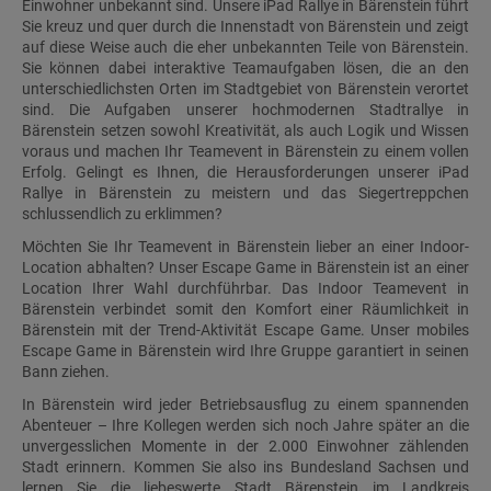
Einwohner unbekannt sind. Unsere iPad Rallye in Bärenstein führt
Sie kreuz und quer durch die Innenstadt von Bärenstein und zeigt
auf diese Weise auch die eher unbekannten Teile von Bärenstein.
Sie können dabei interaktive Teamaufgaben lösen, die an den
unterschiedlichsten Orten im Stadtgebiet von Bärenstein verortet
sind. Die Aufgaben unserer hochmodernen Stadtrallye in
Bärenstein setzen sowohl Kreativität, als auch Logik und Wissen
voraus und machen Ihr Teamevent in Bärenstein zu einem vollen
Erfolg. Gelingt es Ihnen, die Herausforderungen unserer iPad
Rallye in Bärenstein zu meistern und das Siegertreppchen
schlussendlich zu erklimmen?
Möchten Sie Ihr Teamevent in Bärenstein lieber an einer Indoor-
Location abhalten? Unser Escape Game in Bärenstein ist an einer
Location Ihrer Wahl durchführbar. Das Indoor Teamevent in
Bärenstein verbindet somit den Komfort einer Räumlichkeit in
Bärenstein mit der Trend-Aktivität Escape Game. Unser mobiles
Escape Game in Bärenstein wird Ihre Gruppe garantiert in seinen
Bann ziehen.
In Bärenstein wird jeder Betriebsausflug zu einem spannenden
Abenteuer – Ihre Kollegen werden sich noch Jahre später an die
unvergesslichen Momente in der 2.000 Einwohner zählenden
Stadt erinnern. Kommen Sie also ins Bundesland Sachsen und
lernen Sie die liebeswerte Stadt Bärenstein im Landkreis