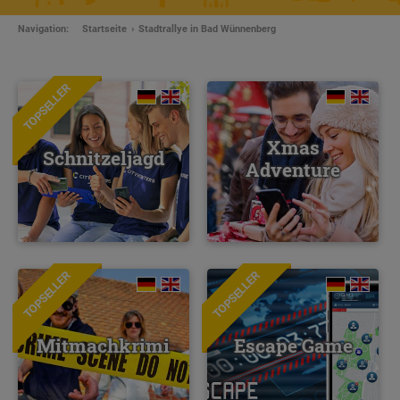
Navigation:
Startseite
Stadtrallye in Bad Wünnenberg
TOPSELLER
Xmas
Schnitzeljagd
Adventure
TOPSELLER
TOPSELLER
NEU
Mitmachkrimi
Escape Game