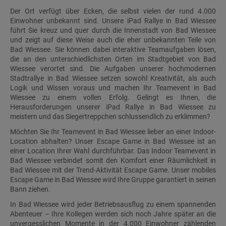
Der Ort verfügt über Ecken, die selbst vielen der rund 4.000
Einwohner unbekannt sind. Unsere iPad Rallye in Bad Wiessee
führt Sie kreuz und quer durch die Innenstadt von Bad Wiessee
und zeigt auf diese Weise auch die eher unbekannten Teile von
Bad Wiessee. Sie können dabei interaktive Teamaufgaben lösen,
die an den unterschiedlichsten Orten im Stadtgebiet von Bad
Wiessee verortet sind. Die Aufgaben unserer hochmodernen
Stadtrallye in Bad Wiessee setzen sowohl Kreativität, als auch
Logik und Wissen voraus und machen Ihr Teamevent in Bad
Wiessee zu einem vollen Erfolg. Gelingt es Ihnen, die
Herausforderungen unserer iPad Rallye in Bad Wiessee zu
meistern und das Siegertreppchen schlussendlich zu erklimmen?
Möchten Sie Ihr Teamevent in Bad Wiessee lieber an einer Indoor-
Location abhalten? Unser Escape Game in Bad Wiessee ist an
einer Location Ihrer Wahl durchführbar. Das Indoor Teamevent in
Bad Wiessee verbindet somit den Komfort einer Räumlichkeit in
Bad Wiessee mit der Trend-Aktivität Escape Game. Unser mobiles
Escape Game in Bad Wiessee wird Ihre Gruppe garantiert in seinen
Bann ziehen.
In Bad Wiessee wird jeder Betriebsausflug zu einem spannenden
Abenteuer – Ihre Kollegen werden sich noch Jahre später an die
unvergesslichen Momente in der 4.000 Einwohner zählenden