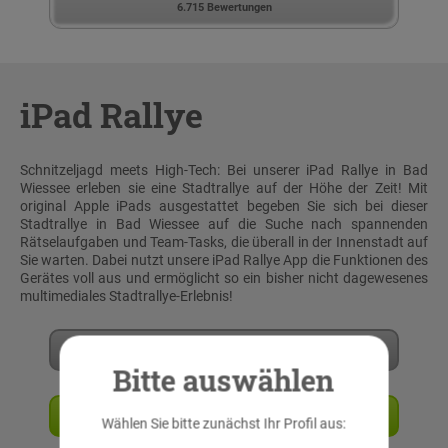
6.715 Bewertungen
iPad Rallye
Schnitzeljagd meets High-Tech: Bei unserer iPad Rallye in Bad
Wiessee erleben sie eine Stadtrallye auf der Höhe der Zeit! Mit
original Apple iPads ausgestattet begeben Sie sich bei dieser
Stadtrallye in Bad Wiessee auf die Suche nach spannenden
Rätselaufgaben und Team-Tasks, die überall in der Innenstadt auf
Sie warten. Dabei nutzt unsere iPad Rallye App die Funktionen des
Gerätes voll aus und ermöglicht so ein bisher nicht dagewesenes
multimediales Stadtrallye-Erlebnis!
Mehr erfahren
Bitte auswählen
Angebot anfordern
Wählen Sie bitte zunächst Ihr Profil aus: