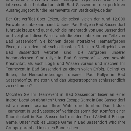
interessanten Lokalkultur stellt Bad Sassendorf den perfekten
Austragungsort für die Teamevents von StadtRallye.de dar.
Der Ort verfügt über Ecken, die selbst vielen der rund 12.000
Einwohner unbekannt sind. Unsere iPad Rallye in Bad Sassendorf
führt Sie kreuz und quer durch die Innenstadt von Bad Sassendorf
und zeigt auf diese Weise auch die eher unbekannten Teile von
Bad Sassendorf. Sie können dabei interaktive Teamaufgaben
lösen, die an den unterschiedlichsten Orten im Stadtgebiet von
Bad Sassendorf verortet sind. Die Aufgaben unserer
hochmodernen Stadtrallye in Bad Sassendorf setzen sowohl
Kreativität, als auch Logik und Wissen voraus und machen Ihr
Teamevent in Bad Sassendorf zu einem vollen Erfolg. Gelingt es
Ihnen, die Herausforderungen unserer iPad Rallye in Bad
Sassendorf zu meistern und das Siegertreppchen schlussendlich
zu erklimmen?
Möchten Sie Ihr Teamevent in Bad Sassendorf lieber an einer
Indoor-Location abhalten? Unser Escape Game in Bad Sassendorf
ist an einer Location Ihrer Wahl durchführbar. Das Indoor
Teamevent in Bad Sassendorf verbindet somit den Komfort einer
Räumlichkeit in Bad Sassendorf mit der Trend-Aktivität Escape
Game. Unser mobiles Escape Game in Bad Sassendorf wird Ihre
Gruppe garantiert in seinen Bann ziehen.