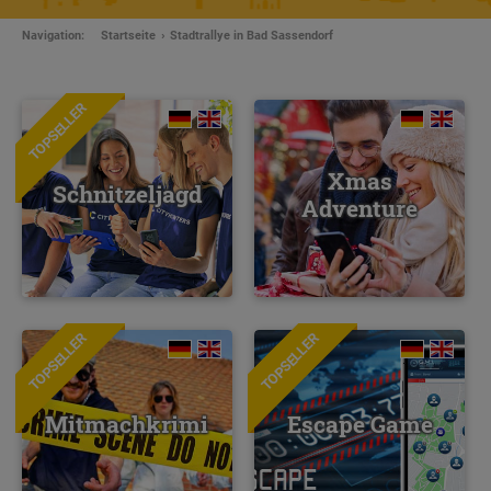
Navigation:
Startseite
Stadtrallye in Bad Sassendorf
TOPSELLER
Xmas
Schnitzeljagd
Adventure
TOPSELLER
TOPSELLER
NEU
Mitmachkrimi
Escape Game