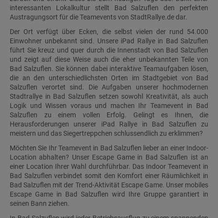
interessanten Lokalkultur stellt Bad Salzuflen den perfekten
Austragungsort für die Teamevents von StadtRallye.de dar.
Der Ort verfügt über Ecken, die selbst vielen der rund 54.000
Einwohner unbekannt sind. Unsere iPad Rallye in Bad Salzuflen
führt Sie kreuz und quer durch die Innenstadt von Bad Salzuflen
und zeigt auf diese Weise auch die eher unbekannten Teile von
Bad Salzuflen. Sie können dabei interaktive Teamaufgaben lösen,
die an den unterschiedlichsten Orten im Stadtgebiet von Bad
Salzuflen verortet sind. Die Aufgaben unserer hochmodernen
Stadtrallye in Bad Salzuflen setzen sowohl Kreativität, als auch
Logik und Wissen voraus und machen Ihr Teamevent in Bad
Salzuflen zu einem vollen Erfolg. Gelingt es Ihnen, die
Herausforderungen unserer iPad Rallye in Bad Salzuflen zu
meistern und das Siegertreppchen schlussendlich zu erklimmen?
Möchten Sie Ihr Teamevent in Bad Salzuflen lieber an einer Indoor-
Location abhalten? Unser Escape Game in Bad Salzuflen ist an
einer Location Ihrer Wahl durchführbar. Das Indoor Teamevent in
Bad Salzuflen verbindet somit den Komfort einer Räumlichkeit in
Bad Salzuflen mit der Trend-Aktivität Escape Game. Unser mobiles
Escape Game in Bad Salzuflen wird Ihre Gruppe garantiert in
seinen Bann ziehen.