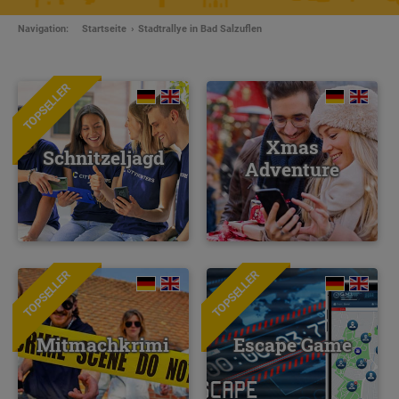
Navigation:
Startseite
Stadtrallye in Bad Salzuflen
TOPSELLER
Xmas
Schnitzeljagd
Adventure
TOPSELLER
TOPSELLER
NEU
Mitmachkrimi
Escape Game