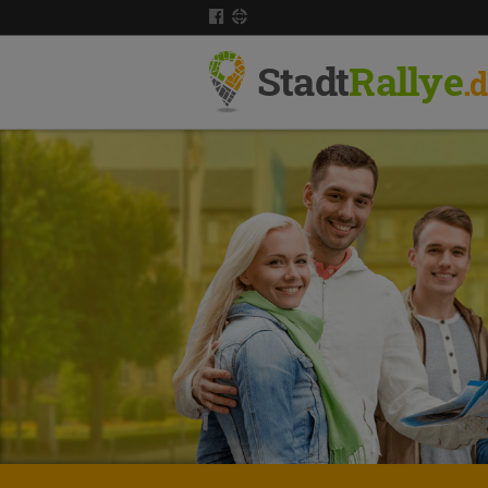
Stadt
Rallye
.