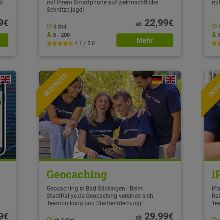
gd
mit Ihrem Smartphone auf weihnachtliche
mit
Schnitzeljagd!
9
22,99
€
€
ab
2 Std.
5 - 200
Mehr
4.1 / 5.0
BESTNOTE
BES
Geocaching
i
Geocaching in Bad Säckingen - Beim
iPa
StadtRallye.de Geocaching vereinen sich
Ral
Teambuilding und Stadtentdeckung!
Te
9
29,99
€
€
ab