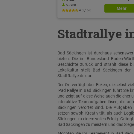
3 Std.
5 - 200
Mehr
4.0 / 5.0
Stadtrallye 
Bad Säckingen ist durchaus sehenswert
bieten. Die im Bundesland Baden-Würt
Geschichte zurück und strahlt diese b
Lokalkultur stellt Bad Säckingen den
StadtRallye.de dar.
Der Ort verfügt über Ecken, die selbst v
iPad Rallye in Bad Säckingen führt Sie 
und zeigt auf diese Weise auch die eher 
interaktive Teamaufgaben lösen, die an 
Säckingen verortet sind. Die Aufgaben
setzen sowohl Kreativität, als auch Log
Säckingen zu einem vollen Erfolg. Gelingt
Bad Säckingen zu meistern und das Siege
Möchten Sie Ihr Teamevent in Bad Säcki