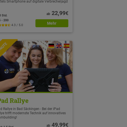
tels Smartphone auf digitale Verbrecherjagd
22,99
€
ab
3 Std.
5 - 200
Mehr
4.3 / 5.0
TNOTE
Pad Rallye
d Rallye in Bad Säckingen - Bei der iPad
lye trifft modernste Technik auf innovatives
ambuilding!
49,99
€
ab