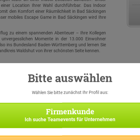
einer Location Ihrer Wahl durchführbar. Das Indoor
omit den Komfort einer Räumlichkeit in Bad Säckingen
nser mobiles Escape Game in Bad Säckingen wird Ihre
sflug zu einem spannenden Abenteuer – Ihre Kollegen
 unvergesslichen Momente in der 13.000 Einwohner
lso ins Bundesland Baden-Württemberg und lernen Sie
andkreis Waldshut von ihrer schönsten Seite kennen.
Bitte auswählen
Wählen Sie bitte zunächst Ihr Profil aus:
serer
Firmenkunde
 eine
iginal
Ich suche
Teamevents für Unternehmen
h bei
f die
n und
t auf