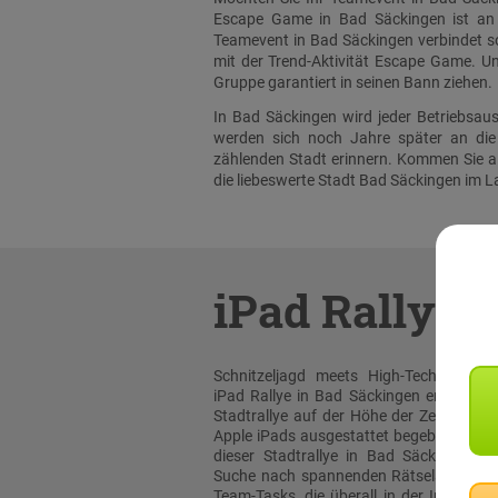
Escape Game in Bad Säckingen ist an 
Teamevent in Bad Säckingen verbindet s
mit der Trend-Aktivität Escape Game. U
Gruppe garantiert in seinen Bann ziehen.
In Bad Säckingen wird jeder Betriebsau
werden sich noch Jahre später an die
zählenden Stadt erinnern. Kommen Sie a
die liebeswerte Stadt Bad Säckingen im L
iPad Rallye
Schnitzeljagd meets High-Tech: Bei un
iPad Rallye in Bad Säckingen erleben sie
Stadtrallye auf der Höhe der Zeit! Mit or
Apple iPads ausgestattet begeben Sie sic
dieser Stadtrallye in Bad Säckingen au
Suche nach spannenden Rätselaufgabe
Team-Tasks, die überall in der Innenstad