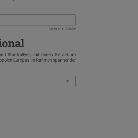
Liste aller Städte
ional
nd Stadtrallyes, mit denen Sie z.B. im
tropolen Europas im Rahmen spannender