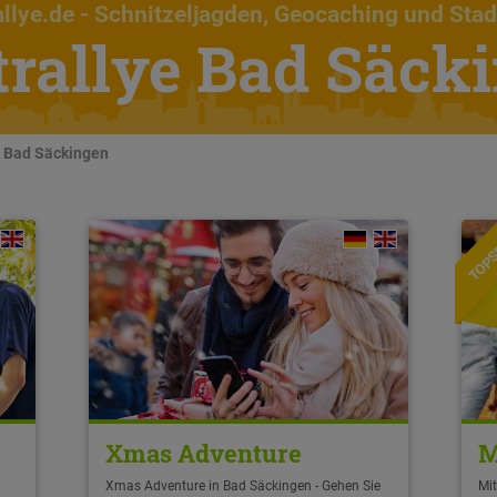
llye.de
- Schnitzeljagden, Geocaching und Stad
trallye Bad Säck
n Bad Säckingen
TOPS
Xmas Adventure
M
Xmas Adventure in Bad Säckingen - Gehen Sie
Mi