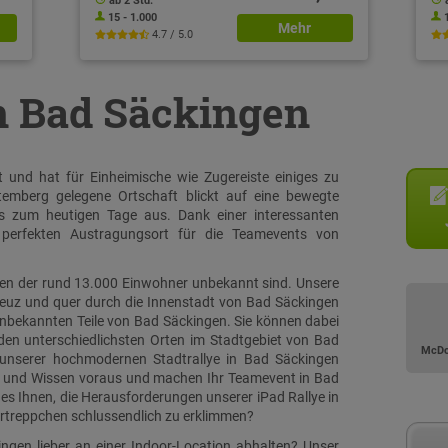
ab 2 Std.
15 - 1.000
Mehr
4.7 / 5.0
in Bad Säckingen
 und hat für Einheimische wie Zugereiste einiges zu
temberg gelegene Ortschaft blickt auf eine bewegte
is zum heutigen Tage aus. Dank einer interessanten
 perfekten Austragungsort für die Teamevents von
ielen der rund 13.000 Einwohner unbekannt sind. Unsere
kreuz und quer durch die Innenstadt von Bad Säckingen
unbekannten Teile von Bad Säckingen. Sie können dabei
den unterschiedlichsten Orten im Stadtgebiet von Bad
McDo
 unserer hochmodernen Stadtrallye in Bad Säckingen
ik und Wissen voraus und machen Ihr Teamevent in Bad
 es Ihnen, die Herausforderungen unserer iPad Rallye in
rtreppchen schlussendlich zu erklimmen?
ngen lieber an einer Indoor-Location abhalten? Unser