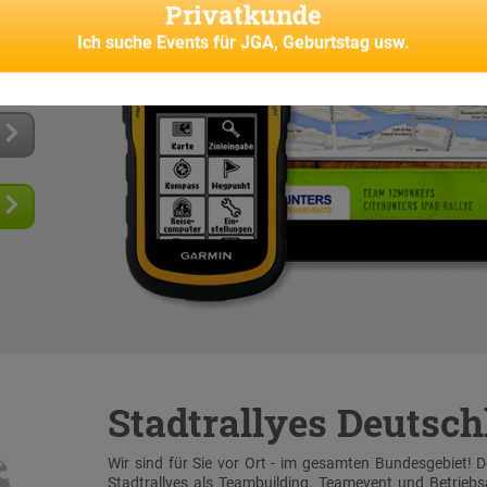
Privatkunde
ye App
s und
Ich suche
Events für JGA, Geburtstag usw.
senes
Stadtrallyes Deutsc
Wir sind für Sie vor Ort - im gesamten Bundesgebiet! 
Stadtrallyes als Teambuilding, Teamevent und Betrieb