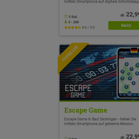
mittels Smartphone auf digitale Schnitzelja
22,9
ab
3 Std.
5 - 200
Mehr
4.6 / 5.0
TOPSELLER
NEU
Escape Game
Escape Game in Bad Säckingen - Gehen Sie
mittels Smartphone auf geheime Mission.
22,9
ab