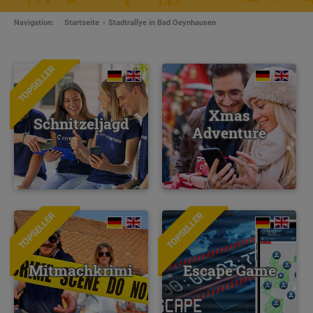
Navigation:
Startseite
Stadtrallye in Bad Oeynhausen
TOPSELLER
Xmas
Schnitzeljagd
Adventure
TOPSELLER
TOPSELLER
NEU
Mitmachkrimi
Escape Game