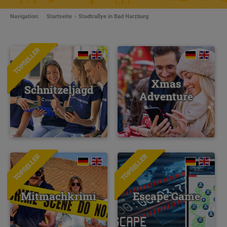
Navigation:
Startseite
Stadtrallye in Bad Harzburg
TOPSELLER
Xmas
Schnitzeljagd
Adventure
TOPSELLER
TOPSELLER
NEU
Mitmachkrimi
Escape Game