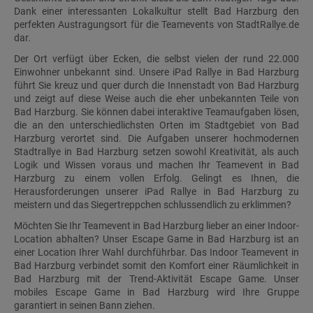
Dank einer interessanten Lokalkultur stellt Bad Harzburg den
perfekten Austragungsort für die Teamevents von StadtRallye.de
dar.
Der Ort verfügt über Ecken, die selbst vielen der rund 22.000
Einwohner unbekannt sind. Unsere iPad Rallye in Bad Harzburg
führt Sie kreuz und quer durch die Innenstadt von Bad Harzburg
und zeigt auf diese Weise auch die eher unbekannten Teile von
Bad Harzburg. Sie können dabei interaktive Teamaufgaben lösen,
die an den unterschiedlichsten Orten im Stadtgebiet von Bad
Harzburg verortet sind. Die Aufgaben unserer hochmodernen
Stadtrallye in Bad Harzburg setzen sowohl Kreativität, als auch
Logik und Wissen voraus und machen Ihr Teamevent in Bad
Harzburg zu einem vollen Erfolg. Gelingt es Ihnen, die
Herausforderungen unserer iPad Rallye in Bad Harzburg zu
meistern und das Siegertreppchen schlussendlich zu erklimmen?
Möchten Sie Ihr Teamevent in Bad Harzburg lieber an einer Indoor-
Location abhalten? Unser Escape Game in Bad Harzburg ist an
einer Location Ihrer Wahl durchführbar. Das Indoor Teamevent in
Bad Harzburg verbindet somit den Komfort einer Räumlichkeit in
Bad Harzburg mit der Trend-Aktivität Escape Game. Unser
mobiles Escape Game in Bad Harzburg wird Ihre Gruppe
garantiert in seinen Bann ziehen.