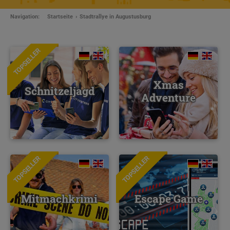
Navigation:
Startseite
Stadtrallye in Augustusburg
TOPSELLER
Xmas
Schnitzeljagd
Adventure
TOPSELLER
TOPSELLER
NEU
Mitmachkrimi
Escape Game