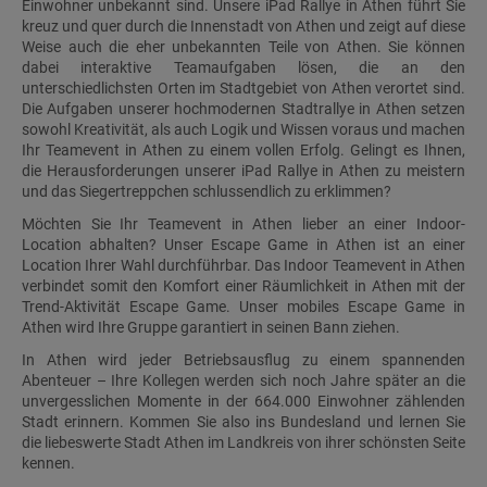
Einwohner unbekannt sind. Unsere iPad Rallye in Athen führt Sie
kreuz und quer durch die Innenstadt von Athen und zeigt auf diese
Weise auch die eher unbekannten Teile von Athen. Sie können
dabei interaktive Teamaufgaben lösen, die an den
unterschiedlichsten Orten im Stadtgebiet von Athen verortet sind.
Die Aufgaben unserer hochmodernen Stadtrallye in Athen setzen
sowohl Kreativität, als auch Logik und Wissen voraus und machen
Ihr Teamevent in Athen zu einem vollen Erfolg. Gelingt es Ihnen,
die Herausforderungen unserer iPad Rallye in Athen zu meistern
und das Siegertreppchen schlussendlich zu erklimmen?
Möchten Sie Ihr Teamevent in Athen lieber an einer Indoor-
Location abhalten? Unser Escape Game in Athen ist an einer
Location Ihrer Wahl durchführbar. Das Indoor Teamevent in Athen
verbindet somit den Komfort einer Räumlichkeit in Athen mit der
Trend-Aktivität Escape Game. Unser mobiles Escape Game in
Athen wird Ihre Gruppe garantiert in seinen Bann ziehen.
In Athen wird jeder Betriebsausflug zu einem spannenden
Abenteuer – Ihre Kollegen werden sich noch Jahre später an die
unvergesslichen Momente in der 664.000 Einwohner zählenden
Stadt erinnern. Kommen Sie also ins Bundesland und lernen Sie
die liebeswerte Stadt Athen im Landkreis von ihrer schönsten Seite
kennen.