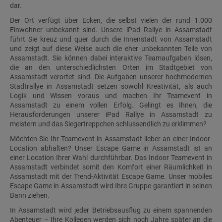
dar.
Der Ort verfügt über Ecken, die selbst vielen der rund 1.000
Einwohner unbekannt sind. Unsere iPad Rallye in Assamstadt
führt Sie kreuz und quer durch die Innenstadt von Assamstadt
und zeigt auf diese Weise auch die eher unbekannten Teile von
Assamstadt. Sie können dabei interaktive Teamaufgaben lösen,
die an den unterschiedlichsten Orten im Stadtgebiet von
Assamstadt verortet sind. Die Aufgaben unserer hochmodernen
Stadtrallye in Assamstadt setzen sowohl Kreativität, als auch
Logik und Wissen voraus und machen Ihr Teamevent in
Assamstadt zu einem vollen Erfolg. Gelingt es Ihnen, die
Herausforderungen unserer iPad Rallye in Assamstadt zu
meistern und das Siegertreppchen schlussendlich zu erklimmen?
Möchten Sie Ihr Teamevent in Assamstadt lieber an einer Indoor-
Location abhalten? Unser Escape Game in Assamstadt ist an
einer Location Ihrer Wahl durchführbar. Das Indoor Teamevent in
Assamstadt verbindet somit den Komfort einer Räumlichkeit in
Assamstadt mit der Trend-Aktivität Escape Game. Unser mobiles
Escape Game in Assamstadt wird Ihre Gruppe garantiert in seinen
Bann ziehen.
In Assamstadt wird jeder Betriebsausflug zu einem spannenden
Abenteuer – Ihre Kollegen werden sich noch Jahre später an die