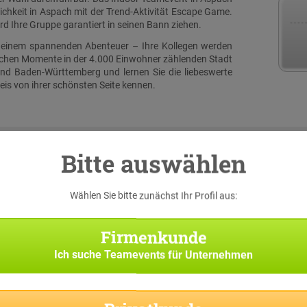
chkeit in Aspach mit der Trend-Aktivität Escape Game.
 Ihre Gruppe garantiert in seinen Bann ziehen.
u einem spannenden Abenteuer – Ihre Kollegen werden
lichen Momente in der 4.000 Einwohner zählenden Stadt
nd Baden-Württemberg und lernen Sie die liebeswerte
is von ihrer schönsten Seite kennen.
Bitte auswählen
Wählen Sie bitte zunächst Ihr Profil aus:
serer
 eine
iginal
Firmenkunde
h bei
Ich suche
Teamevents für Unternehmen
Suche
Team-
f Sie
pp die
 und