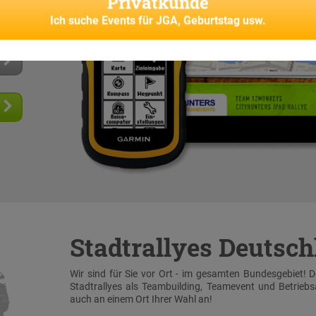
Privatkunde
senes
Ich suche
Events für JGA, Geburtstag usw.
Stadtrallyes Deutsc
Wir sind für Sie vor Ort - im gesamten Bundesgebiet! 
Stadtrallyes als Teambuilding, Teamevent und Betrieb
auch an einem Ort Ihrer Wahl an!