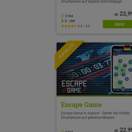
Smartphone auf digitale Schnitzeljagd
22,9
ab
3 Std.
5 - 200
Mehr
4.6 / 5.0
TOPSELLER
NEU
Escape Game
Escape Game in Aspach - Gehen Sie mittels
Smartphone auf geheime Mission.
22,9
ab