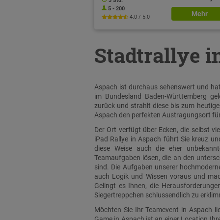
3 Std.
5 - 200
Mehr
4.0 / 5.0
Stadtrallye 
Aspach ist durchaus sehenswert und hat f
im Bundesland Baden-Württemberg gele
zurück und strahlt diese bis zum heutige
Aspach den perfekten Austragungsort für
Der Ort verfügt über Ecken, die selbst v
iPad Rallye in Aspach führt Sie kreuz u
diese Weise auch die eher unbekannte
Teamaufgaben lösen, die an den untersch
sind. Die Aufgaben unserer hochmodernen
auch Logik und Wissen voraus und mach
Gelingt es Ihnen, die Herausforderunge
Siegertreppchen schlussendlich zu erkli
Möchten Sie Ihr Teamevent in Aspach li
Game in Aspach ist an einer Location Ih