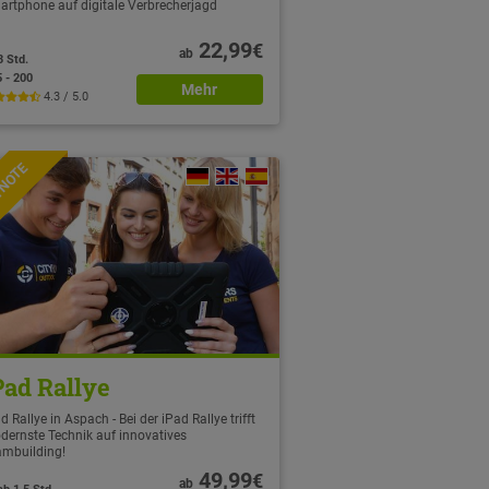
artphone auf digitale Verbrecherjagd
22,99
€
ab
3 Std.
5 - 200
Mehr
4.3 / 5.0
TNOTE
Pad Rallye
d Rallye in Aspach - Bei der iPad Rallye trifft
dernste Technik auf innovatives
ambuilding!
49,99
€
ab