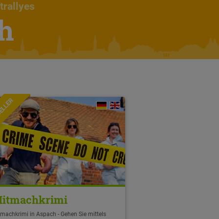
trallyes
ch
ELLER
itmachkrimi
machkrimi in Aspach - Gehen Sie mittels