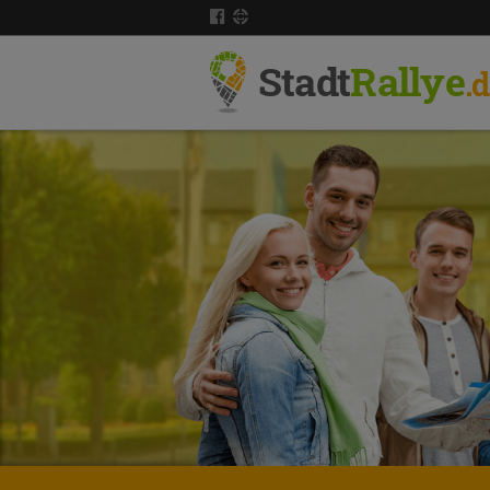
Stadt
Rallye
.