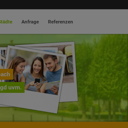
Städte
Anfrage
Referenzen
pach
agd uvm.