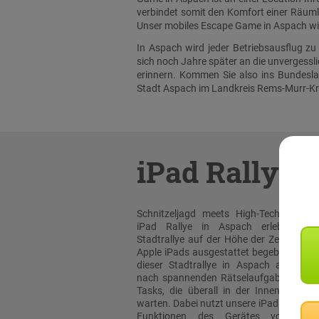
verbindet somit den Komfort einer Räumli
Unser mobiles Escape Game in Aspach wird
In Aspach wird jeder Betriebsausflug z
sich noch Jahre später an die unvergess
erinnern. Kommen Sie also ins Bundesla
Stadt Aspach im Landkreis Rems-Murr-Kre
iPad Rallye
Schnitzeljagd meets High-Tech: Bei un
iPad Rallye in Aspach erleben sie
Stadtrallye auf der Höhe der Zeit! Mit or
Apple iPads ausgestattet begeben Sie sic
dieser Stadtrallye in Aspach auf die 
nach spannenden Rätselaufgaben und 
Tasks, die überall in der Innenstadt au
warten. Dabei nutzt unsere iPad Rallye A
Funktionen des Gerätes voll aus