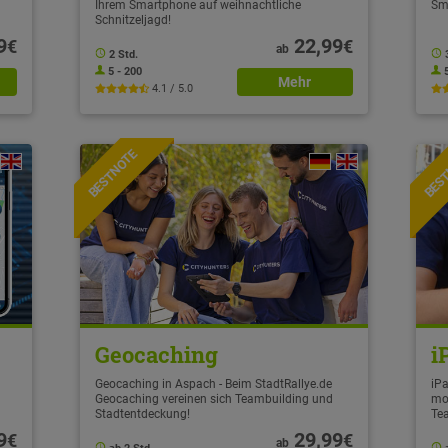
Ihrem Smartphone auf weihnachtliche
Sm
Schnitzeljagd!
9
22,99
€
€
ab
2 Std.
5 - 200
Mehr
4.1 / 5.0
BESTNOTE
BES
Geocaching
i
Geocaching in Aspach - Beim StadtRallye.de
iPa
Geocaching vereinen sich Teambuilding und
mo
Stadtentdeckung!
Te
9
29,99
€
€
ab