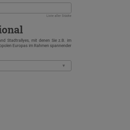
Liste aller Städte
ional
nd Stadtrallyes, mit denen Sie z.B. im
tropolen Europas im Rahmen spannender