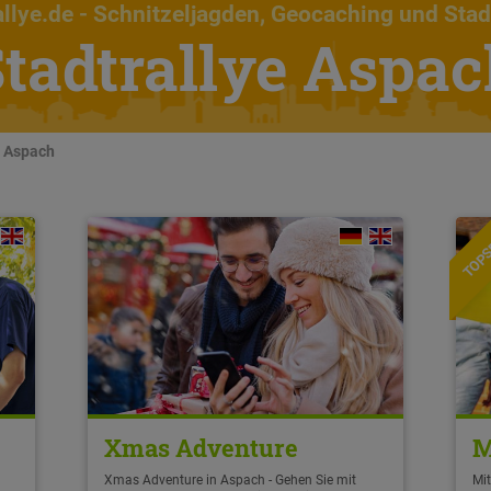
llye.de
- Schnitzeljagden, Geocaching und Stad
tadtrallye Aspa
n Aspach
TOPS
Xmas Adventure
M
Xmas Adventure in Aspach - Gehen Sie mit
Mit