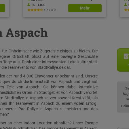
ab 2 Std.
15 - 1.000
Mehr
4.7 / 5.0
in Aspach
ür Einheimische wie Zugereiste einiges zu bieten. Die
gene Ortschaft blickt auf eine bewegte Geschichte
n Tage aus. Dank einer interessanten Lokalkultur stellt
 die Teamevents von StadtRallye.de dar.
ielen der rund 4.000 Einwohner unbekannt sind. Unsere
nd quer durch die Innenstadt von Aspach und zeigt auf
n Teile von Aspach. Sie können dabei interaktive
"E
iedlichsten Orten im Stadtgebiet von Aspach verortet
hap
 Stadtrallye in Aspach setzen sowohl Kreativität, als
s
en Ihr Teamevent in Aspach zu einem vollen Erfolg.
Holi
n unserer iPad Rallye in Aspach zu meistern und das
mmen?
eber an einer Indoor-Location abhalten? Unser Escape
rer Wahl durchführbar. Das Indoor Teamevent in Aspach