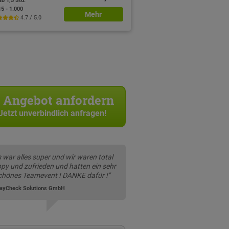
ab 1,5 Std.
15 - 1.000
Mehr
4.7 / 5.0
Angebot anfordern
Jetzt unverbindlich anfragen!
s war alles super und wir waren total
py und zufrieden und hatten ein sehr
chönes Teamevent ! DANKE dafür !"
dayCheck Solutions GmbH