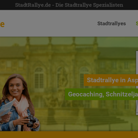
StadtRallye.de - Die Stadtrallye Spezialisten
de
Stadtrallyes
Stadtrallye in As
Geocaching, Schnitzelj