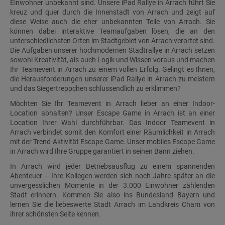
Einwohner unbekannt sind. Unsere iPad Rallye in Arrach führt Sie
kreuz und quer durch die Innenstadt von Arrach und zeigt auf
diese Weise auch die eher unbekannten Teile von Arrach. Sie
können dabei interaktive Teamaufgaben lösen, die an den
unterschiedlichsten Orten im Stadtgebiet von Arrach verortet sind.
Die Aufgaben unserer hochmodernen Stadtrallye in Arrach setzen
sowohl Kreativität, als auch Logik und Wissen voraus und machen
Ihr Teamevent in Arrach zu einem vollen Erfolg. Gelingt es Ihnen,
die Herausforderungen unserer iPad Rallye in Arrach zu meistern
und das Siegertreppchen schlussendlich zu erklimmen?
Möchten Sie Ihr Teamevent in Arrach lieber an einer Indoor-
Location abhalten? Unser Escape Game in Arrach ist an einer
Location Ihrer Wahl durchführbar. Das Indoor Teamevent in
Arrach verbindet somit den Komfort einer Räumlichkeit in Arrach
mit der Trend-Aktivität Escape Game. Unser mobiles Escape Game
in Arrach wird Ihre Gruppe garantiert in seinen Bann ziehen.
In Arrach wird jeder Betriebsausflug zu einem spannenden
Abenteuer – Ihre Kollegen werden sich noch Jahre später an die
unvergesslichen Momente in der 3.000 Einwohner zählenden
Stadt erinnern. Kommen Sie also ins Bundesland Bayern und
lernen Sie die liebeswerte Stadt Arrach im Landkreis Cham von
ihrer schönsten Seite kennen.