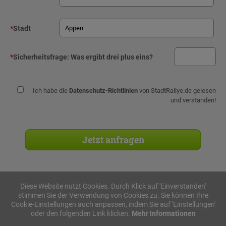
*
Stadt
*
Sicherheitsfrage:
Was ergibt drei plus eins?
Ich habe die
Datenschutz-Richtlinien
von StadtRallye.de gelesen
und verstanden!
Diese Website nutzt Cookies. Durch Klick auf 'Einverstanden'
stimmen Sie der Verwendung von Cookies zu. Sie können Ihre
Stadtrallyes
Cookie-Einstellungen auch anpassen, indem Sie auf 'Einstellungen'
oder den folgenden Link klicken.
Mehr Informationen
iPad Rallye
Geocaching