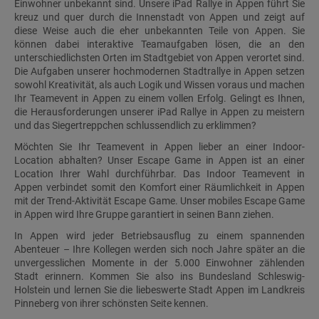
Einwohner unbekannt sind. Unsere iPad Rallye in Appen führt Sie
kreuz und quer durch die Innenstadt von Appen und zeigt auf
diese Weise auch die eher unbekannten Teile von Appen. Sie
können dabei interaktive Teamaufgaben lösen, die an den
unterschiedlichsten Orten im Stadtgebiet von Appen verortet sind.
Die Aufgaben unserer hochmodernen Stadtrallye in Appen setzen
sowohl Kreativität, als auch Logik und Wissen voraus und machen
Ihr Teamevent in Appen zu einem vollen Erfolg. Gelingt es Ihnen,
die Herausforderungen unserer iPad Rallye in Appen zu meistern
und das Siegertreppchen schlussendlich zu erklimmen?
Möchten Sie Ihr Teamevent in Appen lieber an einer Indoor-
Location abhalten? Unser Escape Game in Appen ist an einer
Location Ihrer Wahl durchführbar. Das Indoor Teamevent in
Appen verbindet somit den Komfort einer Räumlichkeit in Appen
mit der Trend-Aktivität Escape Game. Unser mobiles Escape Game
in Appen wird Ihre Gruppe garantiert in seinen Bann ziehen.
In Appen wird jeder Betriebsausflug zu einem spannenden
Abenteuer – Ihre Kollegen werden sich noch Jahre später an die
unvergesslichen Momente in der 5.000 Einwohner zählenden
Stadt erinnern. Kommen Sie also ins Bundesland Schleswig-
Holstein und lernen Sie die liebeswerte Stadt Appen im Landkreis
Pinneberg von ihrer schönsten Seite kennen.