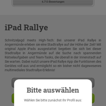
6.713 Bewertungen
iPad Rallye
Schnitzeljagd meets High-Tech: Bei unserer iPad Rallye in
Angermünde erleben sie eine Stadtrallye auf der Höhe der Zeit! Mit
original Apple iPads ausgestattet begeben Sie sich bei dieser
Stadtrallye in Angermünde auf die Suche nach spannenden
Rätselaufgaben und Team-Tasks, die überall in der Innenstadt auf
Sie warten. Dabei nutzt unsere iPad Rallye App die Funktionen des
Gerätes voll aus und ermöglicht so ein bisher nicht dagewesenes
multimediales Stadtrallye-Erlebnis!
Mehr erfahren
Bitte auswählen
Angebot anfordern
Wählen Sie bitte zunächst Ihr Profil aus: