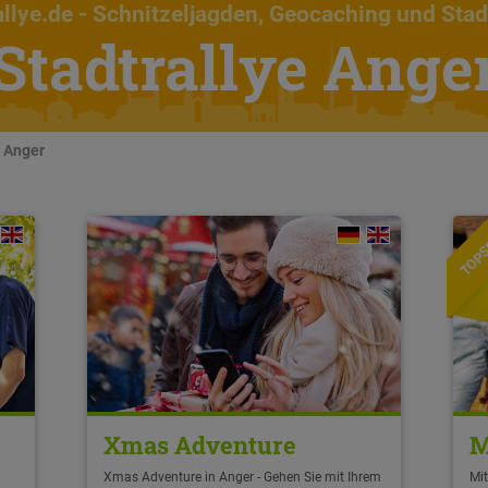
llye.de
- Schnitzeljagden, Geocaching und Stad
Stadtrallye Ange
n Anger
TOPS
Xmas Adventure
M
Xmas Adventure in Anger - Gehen Sie mit Ihrem
Mit