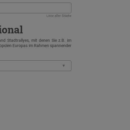
Liste aller Städte
ional
nd Stadtrallyes, mit denen Sie z.B. im
tropolen Europas im Rahmen spannender