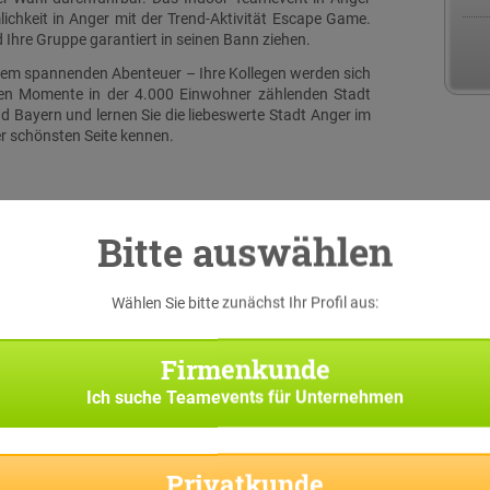
ichkeit in Anger mit der Trend-Aktivität Escape Game.
Ihre Gruppe garantiert in seinen Bann ziehen.
inem spannenden Abenteuer – Ihre Kollegen werden sich
hen Momente in der 4.000 Einwohner zählenden Stadt
 Bayern und lernen Sie die liebeswerte Stadt Anger im
r schönsten Seite kennen.
Bitte auswählen
Wählen Sie bitte zunächst Ihr Profil aus:
serer
rallye
Firmenkunde
 iPads
ieser
Ich suche
Teamevents für Unternehmen
 nach
asks,
rten.
p die
Privatkunde
 und