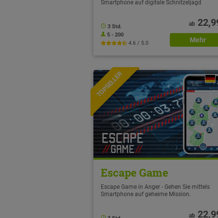
Smartphone auf digitale Schnitzeljagd
22,9
ab
3 Std.
5 - 200
Mehr
4.6 / 5.0
TOPSELLER
NEU
Escape Game
Escape Game in Anger - Gehen Sie mittels
Smartphone auf geheime Mission.
22,9
ab