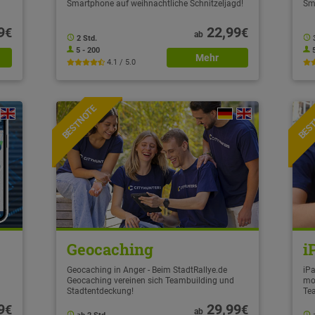
Smartphone auf weihnachtliche Schnitzeljagd!
Sm
9
22,99
€
€
ab
2 Std.
5 - 200
Mehr
4.1 / 5.0
BESTNOTE
BES
Geocaching
i
Geocaching in Anger - Beim StadtRallye.de
iPa
Geocaching vereinen sich Teambuilding und
mo
Stadtentdeckung!
Te
9
29,99
€
€
ab