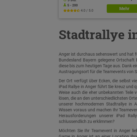
3 Std.
5 - 200
Mehr
4.0 / 5.0
Stadtrallye 
Anger ist durchaus sehenswert und hat fü
Bundesland Bayern gelegene Ortschaft b
diese bis zum heutigen Tage aus. Dank ein
Austragungsort für die Teamevents von S
Der Ort verfügt über Ecken, die selbst v
iPad Rallye in Anger führt Sie kreuz und 
Weise auch die eher unbekannten Teile 
lösen, die an den unterschiedlichsten Ort
unserer hochmodernen Stadtrallye in A
Wissen voraus und machen Ihr Teamevent i
Herausforderungen unserer iPad Rall
schlussendlich zu erklimmen?
Möchten Sie Ihr Teamevent in Anger lie
Game in Anger ist an einer Location Ih