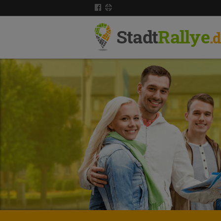
Stadt
Rallye
.