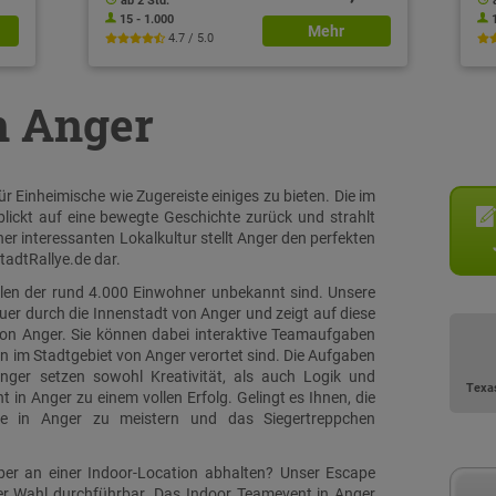
ab 2 Std.
15 - 1.000
Mehr
4.7 / 5.0
in Anger
r Einheimische wie Zugereiste einiges zu bieten. Die im
lickt auf eine bewegte Geschichte zurück und strahlt
er interessanten Lokalkultur stellt Anger den perfekten
tadtRallye.de dar.
ielen der rund 4.000 Einwohner unbekannt sind. Unsere
quer durch die Innenstadt von Anger und zeigt auf diese
von Anger. Sie können dabei interaktive Teamaufgaben
en im Stadtgebiet von Anger verortet sind. Die Aufgaben
nger setzen sowohl Kreativität, als auch Logik und
Texa
n Anger zu einem vollen Erfolg. Gelingt es Ihnen, die
ye in Anger zu meistern und das Siegertreppchen
ber an einer Indoor-Location abhalten? Unser Escape
rer Wahl durchführbar. Das Indoor Teamevent in Anger