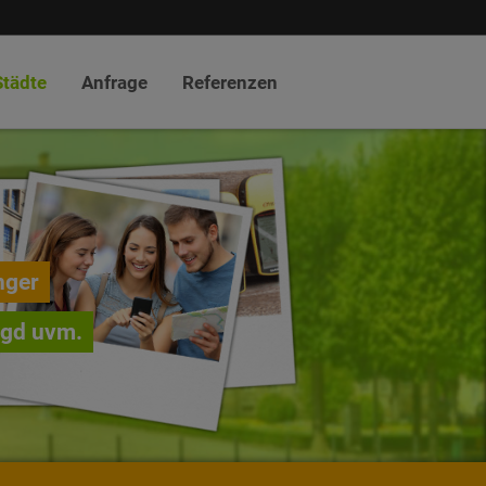
Städte
Anfrage
Referenzen
nger
agd uvm.