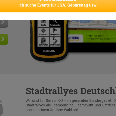
senes
Ich suche
Events für JGA, Geburtstag usw.
Stadtrallyes Deutsc
Wir sind für Sie vor Ort - im gesamten Bundesgebiet! 
Stadtrallyes als Teambuilding, Teamevent und Betrieb
auch an einem Ort Ihrer Wahl an!