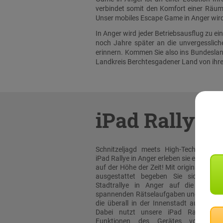
verbindet somit den Komfort einer Räuml
Unser mobiles Escape Game in Anger wird 
In Anger wird jeder Betriebsausflug zu e
noch Jahre später an die unvergesslic
erinnern. Kommen Sie also ins Bundesland
Landkreis Berchtesgadener Land von ihre
iPad Rallye
Schnitzeljagd meets High-Tech: Bei un
iPad Rallye in Anger erleben sie eine Stadt
auf der Höhe der Zeit! Mit original Apple
ausgestattet begeben Sie sich bei d
Stadtrallye in Anger auf die Suche
spannenden Rätselaufgaben und Team-T
die überall in der Innenstadt auf Sie wa
Dabei nutzt unsere iPad Rallye Ap
Funktionen des Gerätes voll aus