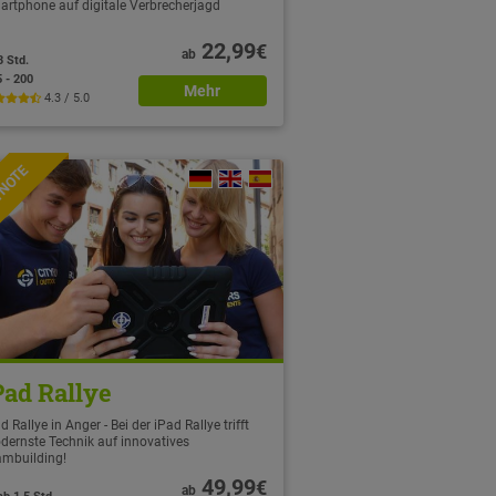
artphone auf digitale Verbrecherjagd
22,99
€
ab
3 Std.
5 - 200
Mehr
4.3 / 5.0
TNOTE
Pad Rallye
d Rallye in Anger - Bei der iPad Rallye trifft
dernste Technik auf innovatives
ambuilding!
49,99
€
ab