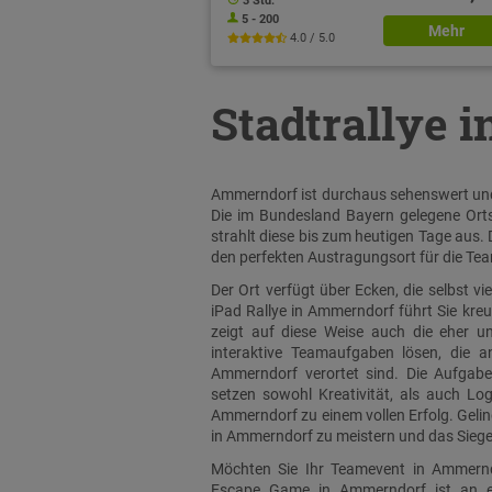
3 Std.
5 - 200
Mehr
4.0 / 5.0
Stadtrallye 
Ammerndorf ist durchaus sehenswert und h
Die im Bundesland Bayern gelegene Orts
strahlt diese bis zum heutigen Tage aus.
den perfekten Austragungsort für die Tea
Der Ort verfügt über Ecken, die selbst v
iPad Rallye in Ammerndorf führt Sie kr
zeigt auf diese Weise auch die eher 
interaktive Teamaufgaben lösen, die a
Ammerndorf verortet sind. Die Aufgab
setzen sowohl Kreativität, als auch L
Ammerndorf zu einem vollen Erfolg. Gelin
in Ammerndorf zu meistern und das Siege
Möchten Sie Ihr Teamevent in Ammerndo
Escape Game in Ammerndorf ist an ei