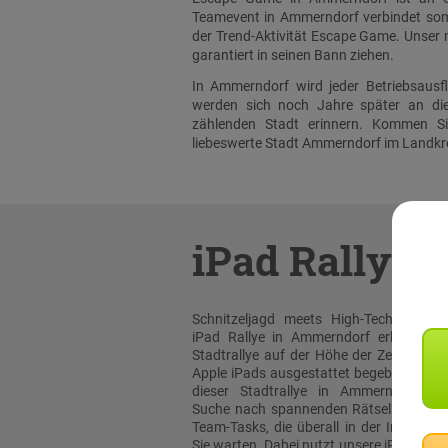
Teamevent in Ammerndorf verbindet som
der Trend-Aktivität Escape Game. Unser
garantiert in seinen Bann ziehen.
In Ammerndorf wird jeder Betriebsaus
werden sich noch Jahre später an di
zählenden Stadt erinnern. Kommen Si
liebeswerte Stadt Ammerndorf im Landkrei
iPad Rallye
Schnitzeljagd meets High-Tech: Bei un
iPad Rallye in Ammerndorf erleben sie
Stadtrallye auf der Höhe der Zeit! Mit or
Apple iPads ausgestattet begeben Sie sic
dieser Stadtrallye in Ammerndorf au
Suche nach spannenden Rätselaufgabe
Team-Tasks, die überall in der Innenstad
Sie warten. Dabei nutzt unsere iPad Rall