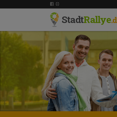
Stadt
Rallye
.