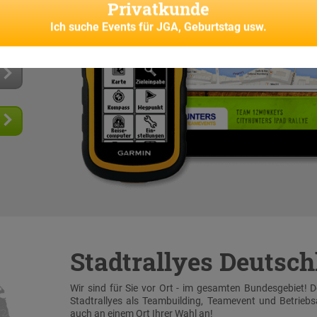
Privatkunde
s und
senes
Ich suche
Events für JGA, Geburtstag usw.
Stadtrallyes Deutsc
Wir sind für Sie vor Ort - im gesamten Bundesgebiet! 
Stadtrallyes als Teambuilding, Teamevent und Betrieb
auch an einem Ort Ihrer Wahl an!