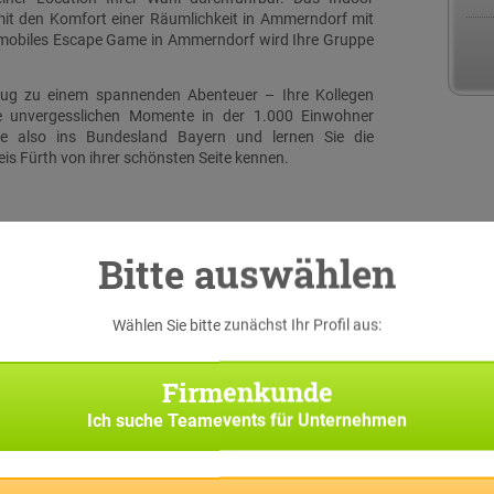
it den Komfort einer Räumlichkeit in Ammerndorf mit
 mobiles Escape Game in Ammerndorf wird Ihre Gruppe
flug zu einem spannenden Abenteuer – Ihre Kollegen
e unvergesslichen Momente in der 1.000 Einwohner
e also ins Bundesland Bayern und lernen Sie die
s Fürth von ihrer schönsten Seite kennen.
Bitte auswählen
Wählen Sie bitte zunächst Ihr Profil aus:
serer
 eine
Firmenkunde
iginal
h bei
Ich suche
Teamevents für Unternehmen
f die
n und
t auf
ye App