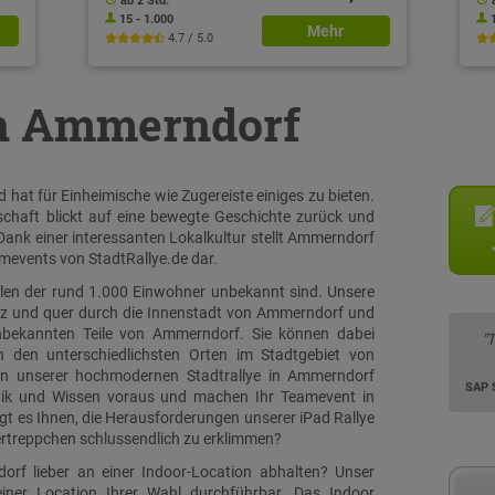
ab 2 Std.
15 - 1.000
Mehr
4.7 / 5.0
in Ammerndorf
at für Einheimische wie Zugereiste einiges zu bieten.
chaft blickt auf eine bewegte Geschichte zurück und
 Dank einer interessanten Lokalkultur stellt Ammerndorf
mevents von StadtRallye.de dar.
ielen der rund 1.000 Einwohner unbekannt sind. Unsere
euz und quer durch die Innenstadt von Ammerndorf und
unbekannten Teile von Ammerndorf. Sie können dabei
"
n den unterschiedlichsten Orten im Stadtgebiet von
en unserer hochmodernen Stadtrallye in Ammerndorf
SAP 
ogik und Wissen voraus und machen Ihr Teamevent in
gt es Ihnen, die Herausforderungen unserer iPad Rallye
rtreppchen schlussendlich zu erklimmen?
rf lieber an einer Indoor-Location abhalten? Unser
ner Location Ihrer Wahl durchführbar. Das Indoor