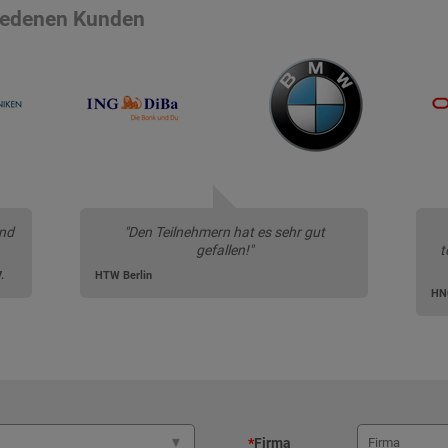
riedenen Kunden
und
"Den Teilnehmern hat es sehr gut
gefallen!"
t
.
HTW Berlin
HNO
*
Firma