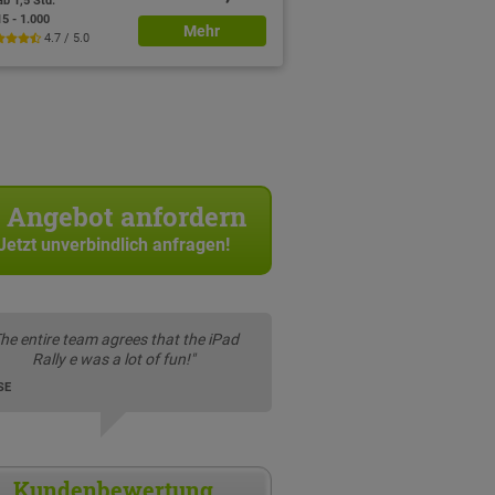
ab 1,5 Std.
15 - 1.000
Mehr
4.7 / 5.0
Angebot anfordern
Jetzt unverbindlich anfragen!
The entire team agrees that the iPad
Rally e was a lot of fun!"
SE
Kundenbewertung