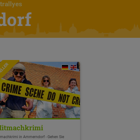
trallyes
dorf
ELLER
itmachkrimi
tmachkrimi in Ammerndorf - Gehen Sie