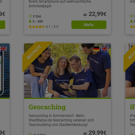
gd
Ihrem Smartphone auf weihnachtliche
mit
Schnitzeljagd!
9
22,99
€
€
ab
2 Std.
5 - 200
Mehr
4.1 / 5.0
BESTNOTE
BES
Geocaching
i
Geocaching in Ammerndorf - Beim
iPa
StadtRallye.de Geocaching vereinen sich
tri
Teambuilding und Stadtentdeckung!
Te
9
29,99
€
€
ab