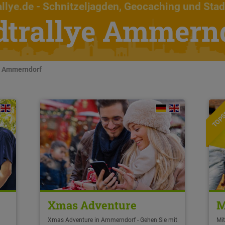
llye.de
- Schnitzeljagden, Geocaching und Stad
dtrallye Ammern
in Ammerndorf
TOPS
Xmas Adventure
M
Xmas Adventure in Ammerndorf - Gehen Sie mit
Mi