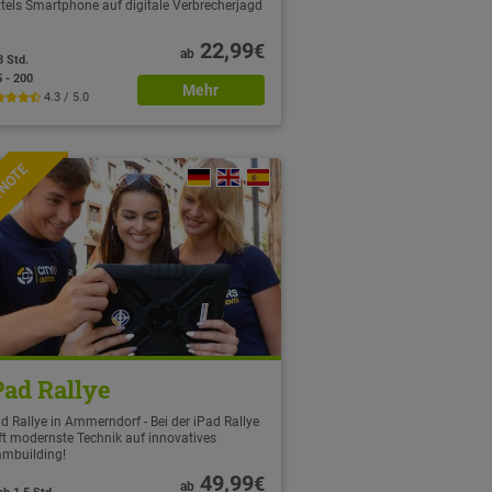
tels Smartphone auf digitale Verbrecherjagd
22,99
€
ab
3 Std.
5 - 200
Mehr
4.3 / 5.0
TNOTE
Pad Rallye
d Rallye in Ammerndorf - Bei der iPad Rallye
fft modernste Technik auf innovatives
ambuilding!
49,99
€
ab