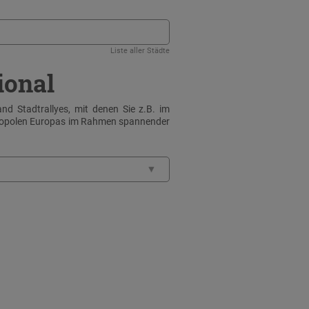
Liste aller Städte
ional
nd Stadtrallyes, mit denen Sie z.B. im
tropolen Europas im Rahmen spannender