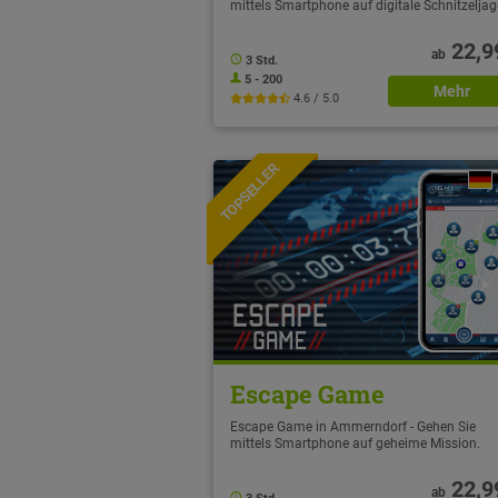
mittels Smartphone auf digitale Schnitzelja
22,9
ab
3 Std.
5 - 200
Mehr
4.6 / 5.0
TOPSELLER
NEU
Escape Game
Escape Game in Ammerndorf - Gehen Sie
mittels Smartphone auf geheime Mission.
22,9
ab