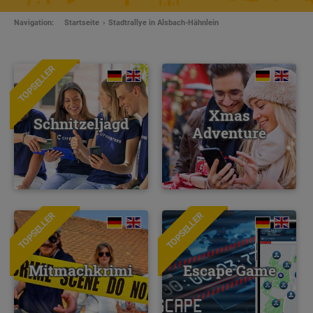
Navigation:
Startseite
Stadtrallye in Alsbach-Hähnlein
TOPSELLER
Xmas
Schnitzeljagd
Adventure
TOPSELLER
TOPSELLER
NEU
Mitmachkrimi
Escape Game