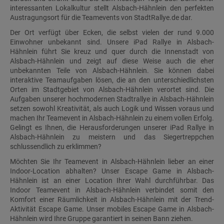
interessanten Lokalkultur stellt Alsbach-Hähnlein den perfekten
Austragungsort für die Teamevents von StadtRallye.de dar.
Der Ort verfügt über Ecken, die selbst vielen der rund 9.000
Einwohner unbekannt sind. Unsere iPad Rallye in Alsbach-
Hähnlein führt Sie kreuz und quer durch die Innenstadt von
Alsbach-Hähnlein und zeigt auf diese Weise auch die eher
unbekannten Teile von Alsbach-Hähnlein. Sie können dabei
interaktive Teamaufgaben lösen, die an den unterschiedlichsten
Orten im Stadtgebiet von Alsbach-Hähnlein verortet sind. Die
Aufgaben unserer hochmodernen Stadtrallye in Alsbach-Hähnlein
setzen sowohl Kreativität, als auch Logik und Wissen voraus und
machen Ihr Teamevent in Alsbach-Hähnlein zu einem vollen Erfolg.
Gelingt es Ihnen, die Herausforderungen unserer iPad Rallye in
Alsbach-Hähnlein zu meistern und das Siegertreppchen
schlussendlich zu erklimmen?
Möchten Sie Ihr Teamevent in Alsbach-Hähnlein lieber an einer
Indoor-Location abhalten? Unser Escape Game in Alsbach-
Hähnlein ist an einer Location Ihrer Wahl durchführbar. Das
Indoor Teamevent in Alsbach-Hähnlein verbindet somit den
Komfort einer Räumlichkeit in Alsbach-Hähnlein mit der Trend-
Aktivität Escape Game. Unser mobiles Escape Game in Alsbach-
Hähnlein wird Ihre Gruppe garantiert in seinen Bann ziehen.