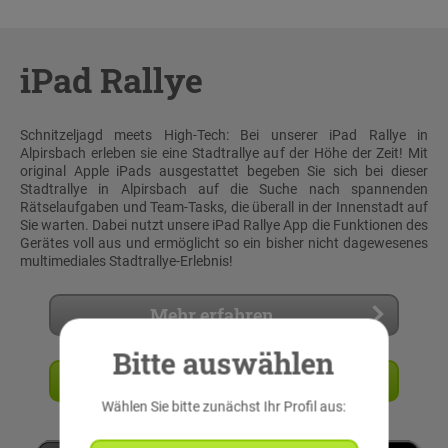
iPad Rallye
Schnitzeljagd meets High-Tech: Bei unserer iPad Rallye in
Alpirsbach erleben sie eine Stadtrallye auf der Höhe der Zeit! Mit
original Apple iPads ausgestattet begeben Sie sich bei dieser
Stadtrallye in Alpirsbach auf die Suche nach spannenden
Rätselaufgaben und Team-Tasks, die überall in der Innenstadt auf
Sie warten. Dabei nutzt unsere iPad Rallye App die Funktionen des
Gerätes voll aus und ermöglicht so ein bisher nicht dagewesenes
multimediales Stadtrallye-Erlebnis!
Mehr erfahren
Bitte auswählen
Angebot anfordern
Wählen Sie bitte zunächst Ihr Profil aus: