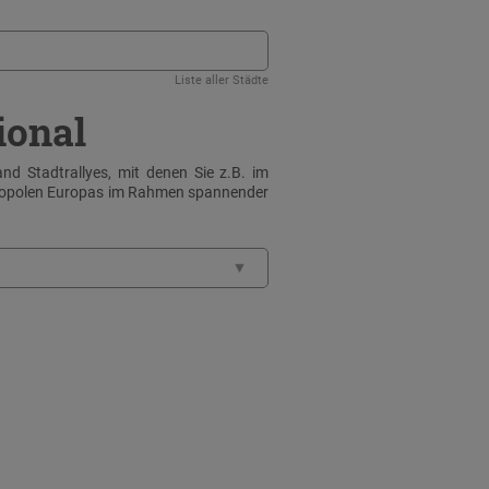
Liste aller Städte
ional
nd Stadtrallyes, mit denen Sie z.B. im
tropolen Europas im Rahmen spannender