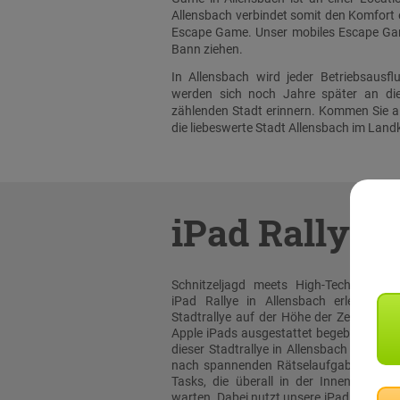
Allensbach verbindet somit den Komfort e
Escape Game. Unser mobiles Escape Game
Bann ziehen.
In Allensbach wird jeder Betriebsaus
werden sich noch Jahre später an di
zählenden Stadt erinnern. Kommen Sie a
die liebeswerte Stadt Allensbach im Land
iPad Rallye
Schnitzeljagd meets High-Tech: Bei un
iPad Rallye in Allensbach erleben sie
Stadtrallye auf der Höhe der Zeit! Mit or
Apple iPads ausgestattet begeben Sie sic
dieser Stadtrallye in Allensbach auf die
nach spannenden Rätselaufgaben und 
Tasks, die überall in der Innenstadt au
warten. Dabei nutzt unsere iPad Rallye A