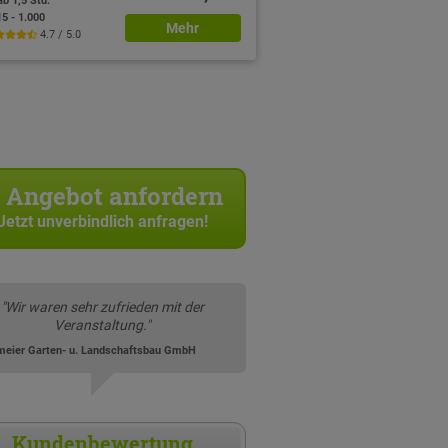
ab 1,5 Std.
15 - 1.000
Mehr
4.7 / 5.0
Angebot anfordern
Jetzt unverbindlich anfragen!
"Wir waren sehr zufrieden mit der
Veranstaltung."
meier Garten- u. Landschaftsbau GmbH
Kundenbewertung