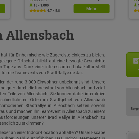
ab 2 Std.
15 - 1.000
Mehr
4.7 / 5.0
in Allensbach
at für Einheimische wie Zugereiste einiges zu bieten.
legene Ortschaft blickt auf eine bewegte Geschichte
n Tage aus. Dank einer interessanten Lokalkultur stellt
für die Teamevents von StadtRallye.de dar.
ielen der rund 3.000 Einwohner unbekannt sind. Unsere
 und quer durch die Innenstadt von Allensbach und zeigt
en Teile von Allensbach. Sie können dabei interaktive
schiedlichsten Orten im Stadtgebiet von Allensbach
ochmodernen Stadtrallye in Allensbach setzen sowohl
Borg
oraus und machen Ihr Teamevent in Allensbach zu einem
rausforderungen unserer iPad Rallye in Allensbach zu
sendlich zu erklimmen?
lieber an einer Indoor-Location abhalten? Unser Escape
on Ihrer Wahl durchführbar. Das Indoor Teamevent in