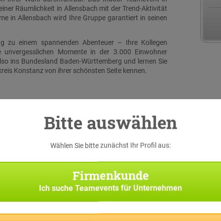
iner Räumlichkeit in Allensbach mit der Trend-Aktivität
 in Allensbach wird Ihre Gruppe garantiert in seinen
flug zu einem spannenden Abenteuer – Ihre Kollegen
e unvergesslichen Momente in der 3.000 Einwohner
lso ins Bundesland Baden-Württemberg und lernen Sie
kreis Konstanz von ihrer schönsten Seite kennen.
Bitte auswählen
Wählen Sie bitte zunächst Ihr Profil aus:
serer
 eine
Firmenkunde
iginal
h bei
Ich suche
Teamevents für Unternehmen
 Suche
Team-
f Sie
pp die