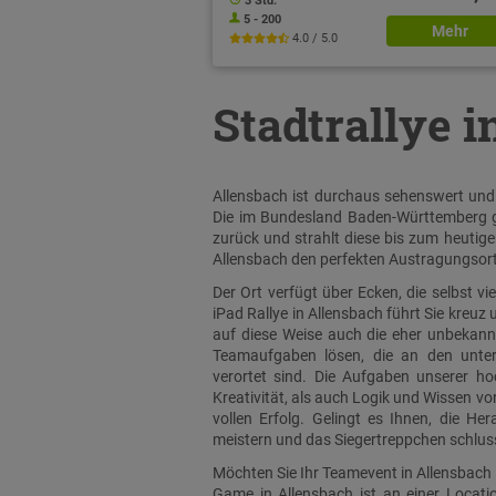
3 Std.
5 - 200
Mehr
4.0 / 5.0
Stadtrallye 
Allensbach ist durchaus sehenswert und h
Die im Bundesland Baden-Württemberg ge
zurück und strahlt diese bis zum heutige
Allensbach den perfekten Austragungsort 
Der Ort verfügt über Ecken, die selbst v
iPad Rallye in Allensbach führt Sie kreuz
auf diese Weise auch die eher unbekannt
Teamaufgaben lösen, die an den unter
verortet sind. Die Aufgaben unserer h
Kreativität, als auch Logik und Wissen v
vollen Erfolg. Gelingt es Ihnen, die He
meistern und das Siegertreppchen schlus
Möchten Sie Ihr Teamevent in Allensbach 
Game in Allensbach ist an einer Locati