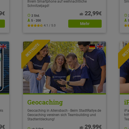
Ihrem Smartphone auf weihnachtliche
Sm
Schnitzeljagd!
9
22,99
€
€
ab
2 Std.
5 - 200
Mehr
4.1 / 5.0
BESTNOTE
BES
Geocaching
i
ls
Geocaching in Allensbach - Beim StadtRallye.de
iPa
Geocaching vereinen sich Teambuilding und
tri
Stadtentdeckung!
Te
9
29,99
€
€
ab