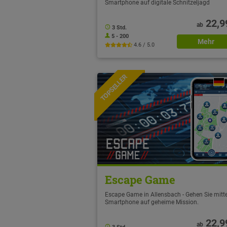
Smartphone auf digitale Schnitzeljagd
22,9
ab
3 Std.
5 - 200
Mehr
4.6 / 5.0
TOPSELLER
NEU
Escape Game
Escape Game in Allensbach - Gehen Sie mitte
Smartphone auf geheime Mission.
22,9
ab