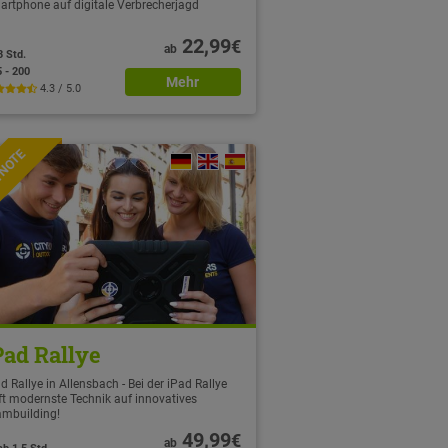
artphone auf digitale Verbrecherjagd
22,99
€
ab
3 Std.
5 - 200
Mehr
4.3 / 5.0
TNOTE
Pad Rallye
d Rallye in Allensbach - Bei der iPad Rallye
fft modernste Technik auf innovatives
ambuilding!
49,99
€
ab