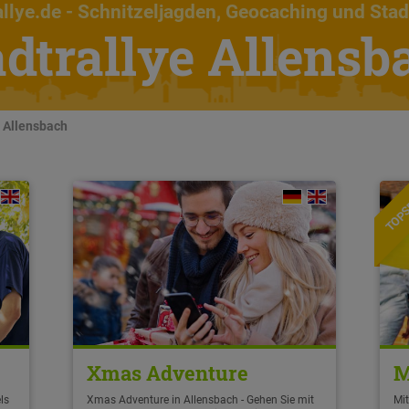
llye.de
- Schnitzeljagden, Geocaching und Stad
adtrallye Allensb
n Allensbach
TOPS
Xmas Adventure
M
ls
Xmas Adventure in Allensbach - Gehen Sie mit
Mit