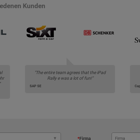
riedenen Kunden
al
"The entire team agrees that the iPad
hr
Rally e was a lot of fun!"
"
SAP SE
Cap
*
Firma