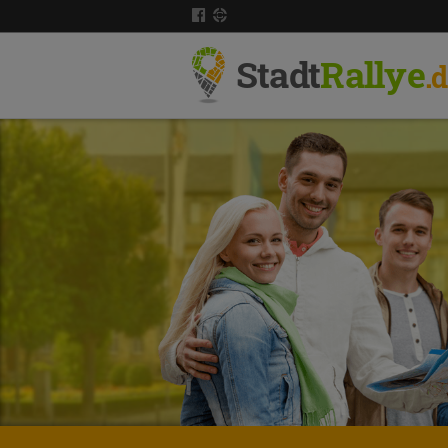
Stadt
Rallye
.