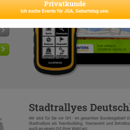
Privatkunde
 und
senes
Ich suche
Events für JGA, Geburtstag usw.
Stadtrallyes Deutsc
Wir sind für Sie vor Ort - im gesamten Bundesgebiet! 
Stadtrallyes als Teambuilding, Teamevent und Betrieb
auch an einem Ort Ihrer Wahl an!