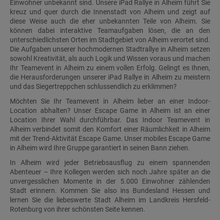
Einwohner unbekannt sind. Unsere iPad Rallye in Alheim führt Sie
kreuz und quer durch die Innenstadt von Alheim und zeigt auf
diese Weise auch die eher unbekannten Teile von Alheim. Sie
können dabei interaktive Teamaufgaben lösen, die an den
unterschiedlichsten Orten im Stadtgebiet von Alheim verortet sind.
Die Aufgaben unserer hochmodernen Stadtrallye in Alheim setzen
sowohl Kreativität, als auch Logik und Wissen voraus und machen
Ihr Teamevent in Alheim zu einem vollen Erfolg. Gelingt es Ihnen,
die Herausforderungen unserer iPad Rallye in Alheim zu meistern
und das Siegertreppchen schlussendlich zu erklimmen?
Möchten Sie Ihr Teamevent in Alheim lieber an einer Indoor-
Location abhalten? Unser Escape Game in Alheim ist an einer
Location Ihrer Wahl durchführbar. Das Indoor Teamevent in
Alheim verbindet somit den Komfort einer Räumlichkeit in Alheim
mit der Trend-Aktivität Escape Game. Unser mobiles Escape Game
in Alheim wird Ihre Gruppe garantiert in seinen Bann ziehen.
In Alheim wird jeder Betriebsausflug zu einem spannenden
Abenteuer – Ihre Kollegen werden sich noch Jahre später an die
unvergesslichen Momente in der 5.000 Einwohner zählenden
Stadt erinnern. Kommen Sie also ins Bundesland Hessen und
lernen Sie die liebeswerte Stadt Alheim im Landkreis Hersfeld-
Rotenburg von ihrer schönsten Seite kennen.