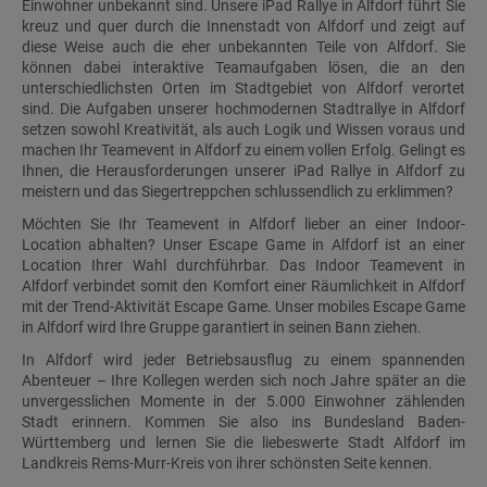
Einwohner unbekannt sind. Unsere iPad Rallye in Alfdorf führt Sie
kreuz und quer durch die Innenstadt von Alfdorf und zeigt auf
diese Weise auch die eher unbekannten Teile von Alfdorf. Sie
können dabei interaktive Teamaufgaben lösen, die an den
unterschiedlichsten Orten im Stadtgebiet von Alfdorf verortet
sind. Die Aufgaben unserer hochmodernen Stadtrallye in Alfdorf
setzen sowohl Kreativität, als auch Logik und Wissen voraus und
machen Ihr Teamevent in Alfdorf zu einem vollen Erfolg. Gelingt es
Ihnen, die Herausforderungen unserer iPad Rallye in Alfdorf zu
meistern und das Siegertreppchen schlussendlich zu erklimmen?
Möchten Sie Ihr Teamevent in Alfdorf lieber an einer Indoor-
Location abhalten? Unser Escape Game in Alfdorf ist an einer
Location Ihrer Wahl durchführbar. Das Indoor Teamevent in
Alfdorf verbindet somit den Komfort einer Räumlichkeit in Alfdorf
mit der Trend-Aktivität Escape Game. Unser mobiles Escape Game
in Alfdorf wird Ihre Gruppe garantiert in seinen Bann ziehen.
In Alfdorf wird jeder Betriebsausflug zu einem spannenden
Abenteuer – Ihre Kollegen werden sich noch Jahre später an die
unvergesslichen Momente in der 5.000 Einwohner zählenden
Stadt erinnern. Kommen Sie also ins Bundesland Baden-
Württemberg und lernen Sie die liebeswerte Stadt Alfdorf im
Landkreis Rems-Murr-Kreis von ihrer schönsten Seite kennen.