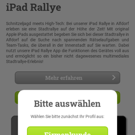
iPad Rallye
Schnitzeljagd meets High-Tech: Bei unserer iPad Rallye in Alfdorf
erleben sie eine Stadtrallye auf der Höhe der Zeit! Mit original
Apple iPads ausgestattet begeben Sie sich bei dieser Stadtrallye in
Alfdorf auf die Suche nach spannenden Rätselaufgaben und
Team-Tasks, die überall in der Innenstadt auf Sie warten. Dabei
nutzt unsere iPad Rallye App die Funktionen des Gerätes voll aus
und ermöglicht so ein bisher nicht dagewesenes multimediales
Stadtrallye-Erlebnis!
Mehr erfahren
Angebot anfordern
Bitte auswählen
Wählen Sie bitte zunächst Ihr Profil aus:
Firmenkunde