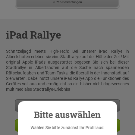
6.715 Bewertungen
iPad Rallye
Schnitzeljagd meets High-Tech: Bei unserer iPad Rallye in
Albertshofen erleben sie eine Stadtrallye auf der Höhe der Zeit! Mit
original Apple iPads ausgestattet begeben Sie sich bei dieser
Stadtrallye in Albertshofen auf die Suche nach spannenden
Rätselaufgaben und Team-Tasks, die überall in der Innenstadt auf
Sie warten. Dabei nutzt unsere iPad Rallye App die Funktionen des
Gerätes voll aus und ermöglicht so ein bisher nicht dagewesenes
multimediales Stadtrallye-Erlebnis!
Mehr erfahren
Bitte auswählen
Angebot anfordern
Wählen Sie bitte zunächst Ihr Profil aus: