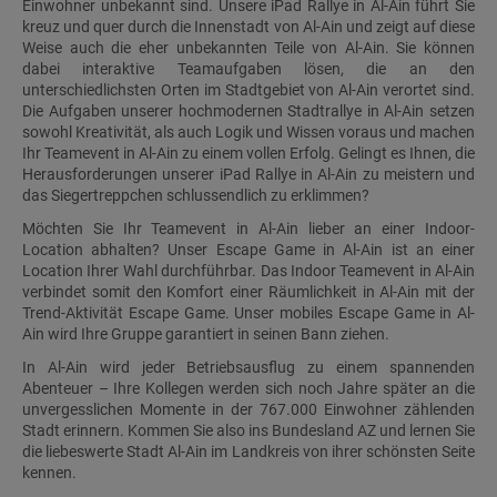
Einwohner unbekannt sind. Unsere iPad Rallye in Al-Ain führt Sie
kreuz und quer durch die Innenstadt von Al-Ain und zeigt auf diese
Weise auch die eher unbekannten Teile von Al-Ain. Sie können
dabei interaktive Teamaufgaben lösen, die an den
unterschiedlichsten Orten im Stadtgebiet von Al-Ain verortet sind.
Die Aufgaben unserer hochmodernen Stadtrallye in Al-Ain setzen
sowohl Kreativität, als auch Logik und Wissen voraus und machen
Ihr Teamevent in Al-Ain zu einem vollen Erfolg. Gelingt es Ihnen, die
Herausforderungen unserer iPad Rallye in Al-Ain zu meistern und
das Siegertreppchen schlussendlich zu erklimmen?
Möchten Sie Ihr Teamevent in Al-Ain lieber an einer Indoor-
Location abhalten? Unser Escape Game in Al-Ain ist an einer
Location Ihrer Wahl durchführbar. Das Indoor Teamevent in Al-Ain
verbindet somit den Komfort einer Räumlichkeit in Al-Ain mit der
Trend-Aktivität Escape Game. Unser mobiles Escape Game in Al-
Ain wird Ihre Gruppe garantiert in seinen Bann ziehen.
In Al-Ain wird jeder Betriebsausflug zu einem spannenden
Abenteuer – Ihre Kollegen werden sich noch Jahre später an die
unvergesslichen Momente in der 767.000 Einwohner zählenden
Stadt erinnern. Kommen Sie also ins Bundesland AZ und lernen Sie
die liebeswerte Stadt Al-Ain im Landkreis von ihrer schönsten Seite
kennen.