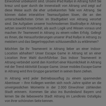
Einwohner unbekannt sind. Unsere iPad Rallye in Aitrang führt Sie
kreuz und quer durch die Innenstadt von Aitrang und zeigt auf
diese Weise auch die eher unbekannten Teile von Aitrang. Sie
können dabei interaktive Teamaufgaben lösen, die an den
unterschiedlichsten Orten im Stadtgebiet von Aitrang verortet
sind. Die Aufgaben unserer hochmodernen Stadtrallye in Aitrang
setzen sowohl Kreativität, als auch Logik und Wissen voraus und
machen Ihr Teamevent in Aitrang zu einem vollen Erfolg. Gelingt
es Ihnen, die Herausforderungen unserer iPad Rallye in Aitrang zu
meistern und das Siegertreppchen schlussendlich zu erklimmen?
Möchten Sie Ihr Teamevent in Aitrang lieber an einer Indoor-
Location abhalten? Unser Escape Game in Aitrang ist an einer
Location Ihrer Wahl durchführbar. Das Indoor Teamevent in
Aitrang verbindet somit den Komfort einer Räumlichkeit in Aitrang
mit der Trend-Aktivität Escape Game. Unser mobiles Escape Game
in Aitrang wird Ihre Gruppe garantiert in seinen Bann ziehen.
In Aitrang wird jeder Betriebsausflug zu einem spannenden
Abenteuer – Ihre Kollegen werden sich noch Jahre später an die
unvergesslichen Momente in der 2.000 Einwohner zählenden
Stadt erinnern. Kommen Sie also ins Bundesland Bayern und
lernen Sie die liebeswerte Stadt Aitrang im Landkreis Ostallgäu
von ihrer schönsten Seite kennen.